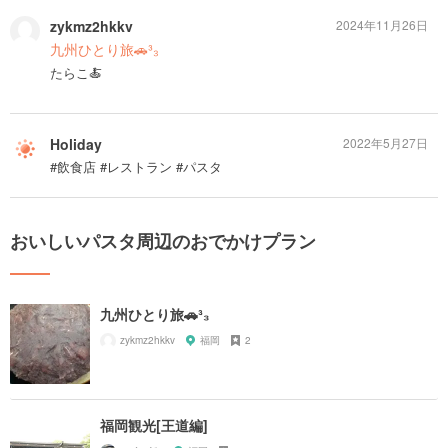
zykmz2hkkv
2024年11月26日
九州ひとり旅🚗³₃
たらこ🍝
Holiday
2022年5月27日
#飲食店 #レストラン #パスタ
おいしいパスタ周辺のおでかけプラン
九州ひとり旅🚗³₃
zykmz2hkkv
福岡
2
福岡観光[王道編]