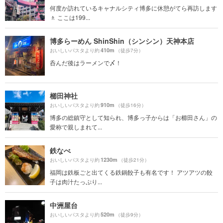
何度か訪れているキャナルシティ博多に休憩がてら再訪します
🚶 ここは199...
博多らーめん ShinShin（シンシン）天神本店
410m
おいしいパスタより約
（徒歩7分）
呑んだ後はラーメンで〆！
櫛田神社
910m
おいしいパスタより約
（徒歩16分）
博多の総鎮守として知られ、博多っ子からは「お櫛田さん」の
愛称で親しまれて...
鉄なべ
1230m
おいしいパスタより約
（徒歩21分）
福岡は鉄板ごと出てくる鉄鍋餃子も有名です！ アツアツの餃
子は肉汁たっぷり...
中洲屋台
520m
おいしいパスタより約
（徒歩9分）