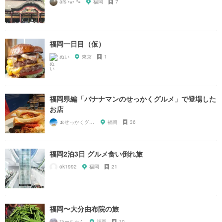
ars‪‎´•ﻌ•`🐾
福岡
7
福岡一日目（仮）
ぬい
東京
1
福岡県編「バナナマンのせっかくグルメ」で登場した
お店
🍌せっかくグルメまにあ🍌
福岡
36
福岡2泊3日 グルメ食い倒れ旅
ok1992
福岡
21
福岡〜大分由布院の旅
ひーちゃん
福岡
10