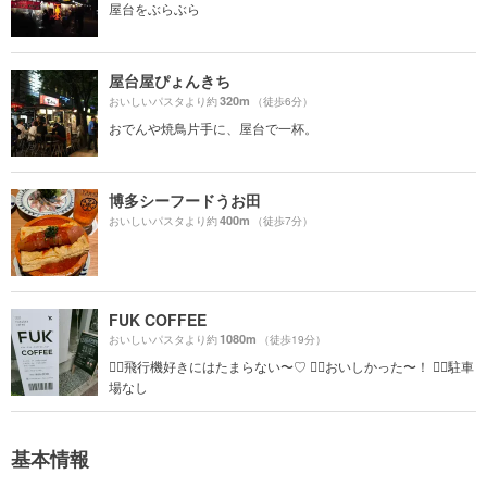
屋台をぶらぶら
屋台屋ぴょんきち
320m
おいしいパスタより約
（徒歩6分）
おでんや焼鳥片手に、屋台で一杯。
博多シーフードうお田
400m
おいしいパスタより約
（徒歩7分）
FUK COFFEE
1080m
おいしいパスタより約
（徒歩19分）
☝🏻飛行機好きにはたまらない〜♡ ☝🏻おいしかった〜！ ☝🏻駐車
場なし
基本情報