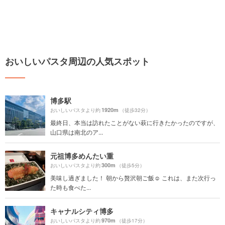
おいしいパスタ周辺の人気スポット
博多駅
1920m
おいしいパスタより約
（徒歩32分）
最終日、本当は訪れたことがない萩に行きたかったのですが、
山口県は南北のア...
元祖博多めんたい重
300m
おいしいパスタより約
（徒歩5分）
美味し過ぎました！ 朝から贅沢朝ご飯☺️ これは、また次行っ
た時も食べた...
キャナルシティ博多
970m
おいしいパスタより約
（徒歩17分）