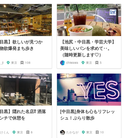
目黒】欲しいが見つか
【池尻・中目黒・学芸大学】
物欲爆発まち歩き
美味しいパンを求めて‥。
（随時更新します♡）
_ji
東京
108
chiwawa
東京
5
目黒】隠れた名店⁉︎ 洒落
[中目黒]身体も心もリフレッ
ンチで休憩を
シュ！ぶらり散歩
けくん
東京
6
たかなが
東京
10