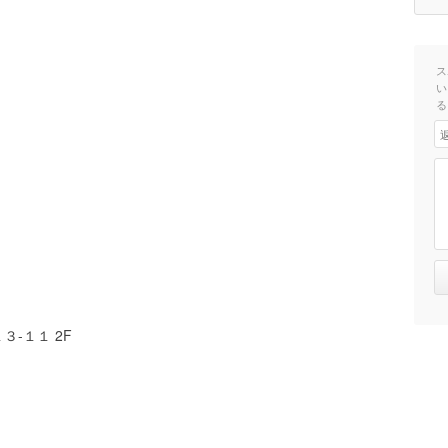
ス
い
る
-１１ 2F