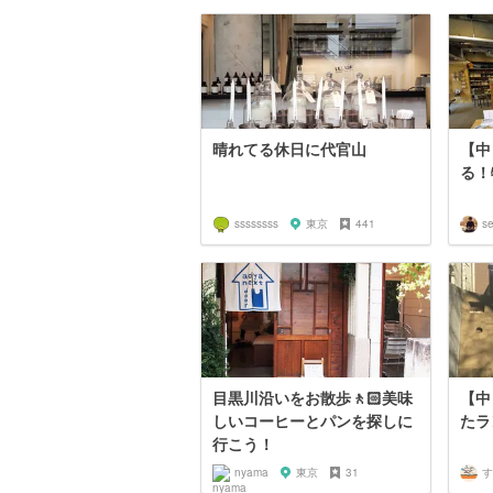
晴れてる休日に代官山
【中
る！
ssssssss
東京
441
se
目黒川沿いをお散歩🚶🏻美味
【中
しいコーヒーとパンを探しに
たラ
行こう！
nyama
東京
31
す