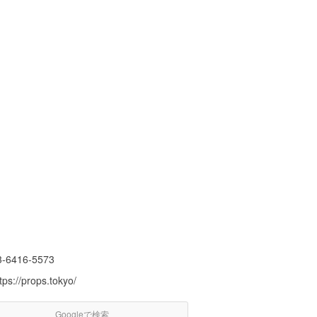
3-6416-5573
tps://props.tokyo/
Googleで検索