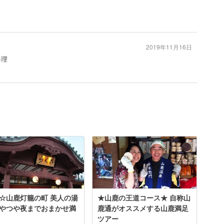
2019年11月16日
料理
☆山鹿灯籠の町 美人の湯
★山鹿の王道コース★ 自称山
やつや夜までおまかせ満
鹿通がオススメする山鹿満足
ツアー