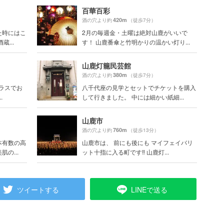
百華百彩
420m
酒の穴より約
（徒歩7分）
た時にはこ
2月の毎週金・土曜は絶対山鹿がいいで
...
す！ 山鹿番傘と竹明かりの温かい灯り...
山鹿灯籠民芸館
380m
酒の穴より約
（徒歩7分）
グラスでお
八千代座の見学とセットでチケットを購入
.
して行きました。 中には細かい紙細...
山鹿市
760m
酒の穴より約
（徒歩13分）
本有数の高
山鹿市は、 前にも後にも マイフェイバリ
の...
ット十指に入る町です‼️ 山鹿灯...
ツイートする
LINEで送る