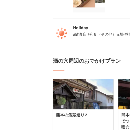
Holiday
#飲食店 #和食（その他） #創作
酒の穴周辺のおでかけプラン
熊本の酒蔵巡り♪
熊本
でつ
喫☆