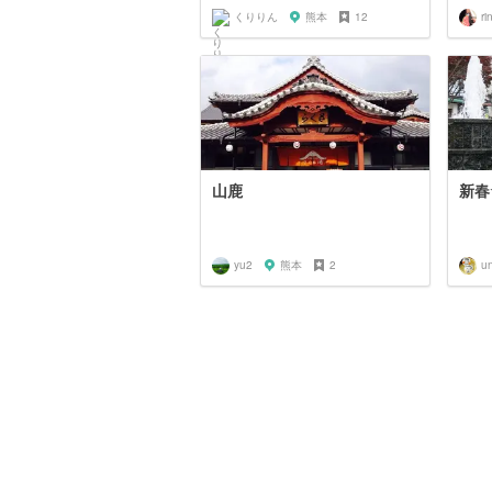
くりりん
熊本
12
ri
山鹿
新春
yu2
熊本
2
u