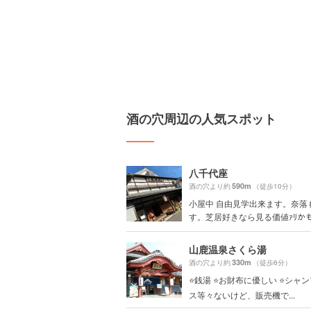
酒の穴周辺の人気スポット
八千代座
590m
酒の穴より約
（徒歩10分）
小屋中 自由見学出来ます。奈落
す。芝居好きなら見る価値ｧﾘか
山鹿温泉さくら湯
330m
酒の穴より約
（徒歩6分）
⭐️銭湯 ⭐️お財布に優しい ⭐️シャ
ス等々ないけど、販売機で...