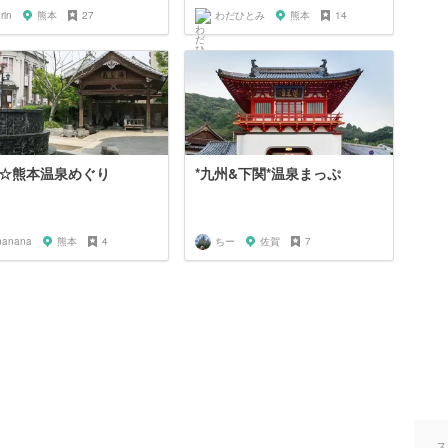
nrin
熊本
27
わだひとみ
熊本
14
☆熊本温泉めぐり
*九州&下関*温泉まっぷ
nanana
熊本
4
ちー
佐賀
7
ス