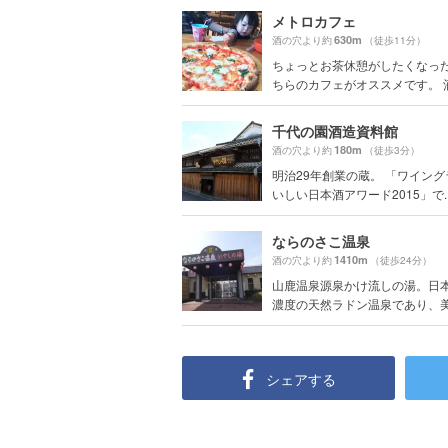
メトロカフェ
630m
酒の穴より約
（徒歩11分）
ちょっとお茶休憩がしたくなっ
ちらのカフェがオススメです。 酒蔵
千代の園酒造資料館
180m
酒の穴より約
（徒歩3分）
明治29年創業の蔵。 「ワイン
いしい日本酒アワード2015」で..
ならのさこ温泉
1410m
酒の穴より約
（徒歩24分）
山鹿温泉源泉かけ流しの湯。日
濃度の天然ラドン温泉であり、美肌
シェアする