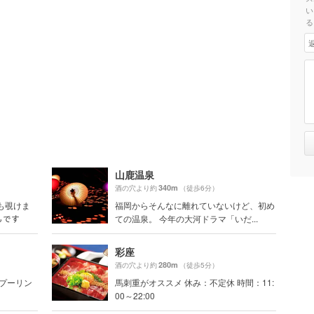
い
る
山鹿温泉
340m
酒の穴より約
（徒歩6分）
も覗けま
福岡からそんなに離れていないけど、初め
もです
ての温泉。 今年の大河ドラマ「いだ...
彩座
280m
酒の穴より約
（徒歩5分）
ンプーリン
馬刺重がオススメ 休み：不定休 時間：11:
00～22:00