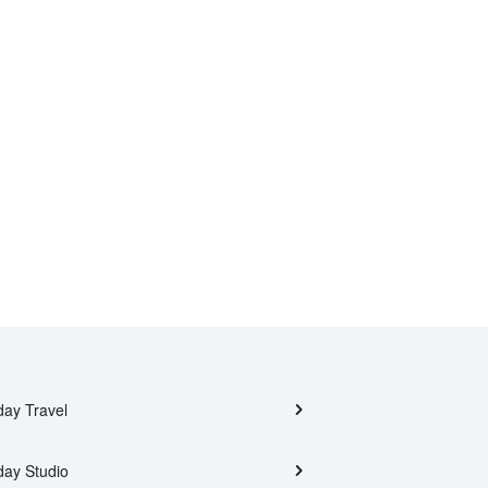
day Travel
day Studio