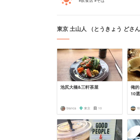
#飲食店 #そば
東京 土山人 （とうきょう ど
池尻大橋&三軒茶屋
俺的
10
bianca
東京
10
埠