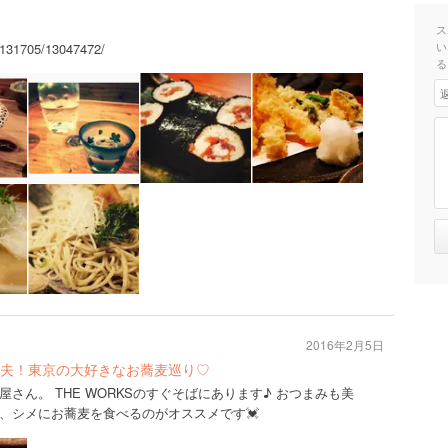
ス
い
A131705/13047472/
る
2016年2月5日
夫！東京の大好きなお蕎麦巡り♡
さん。 THE WORKSのすぐそばにあります♪ おつまみも美
、シメにお蕎麦を食べるのがオススメです💓