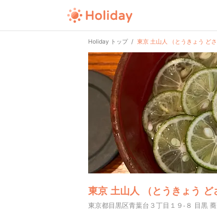
Holiday トップ
東京 土山人 （とうきょう ど
東京 土山人 （とうきょう 
東京都目黒区青葉台３丁目１９-８ 目黒 蕎