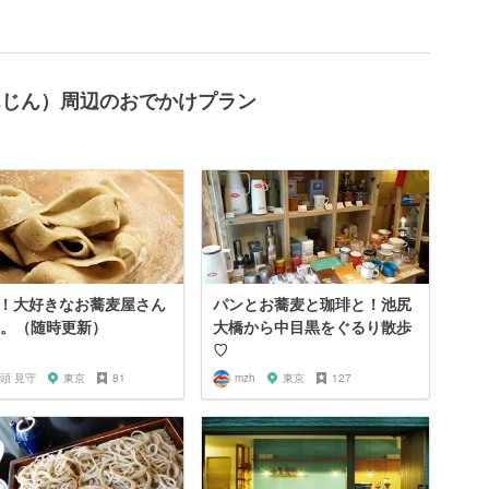
さんじん）周辺のおでかけプラン
！大好きなお蕎麦屋さん
パンとお蕎麦と珈琲と！池尻
選。（随時更新）
大橋から中目黒をぐるり散歩
♡
頭 見守
東京
81
mzh
東京
127