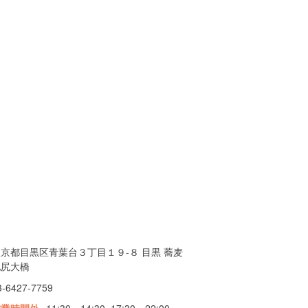
京都目黒区青葉台３丁目１９-８ 目黒 蕎麦
池尻大橋
3-6427-7759