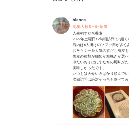
bianca
池尻大橋&三軒茶屋
人生初すだち蕎麦
2022年土曜日12時頃訪問で5組
店内は4人掛けのソファ席が多く
おそらく一番人気のすだち蕎麦を
蕎麦の種類が細めか粗挽きか選べ
冷たいおそばにすだちの風味がた
美味しかったです。
いつもは天せいろばかり頼んでい
次回訪問は絶対そっちも食べてみ