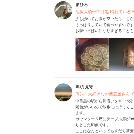
まひろ
池尻大橋〜中目黒 晴れている日の
少し歩いてお腹が空いたらこちら
さっぱりしていて食べやすいです
お腹いっぱいになりすぎることも
埠頭 見守
俺的！大好きなお蕎麦屋さん1
中目黒の駅から川沿いを12~1
景色がいいので散歩には持ってこ
ます。
カウンター６席にテーブル席が3
りとした印象です。
ここはなんといってもすだち蕎麦