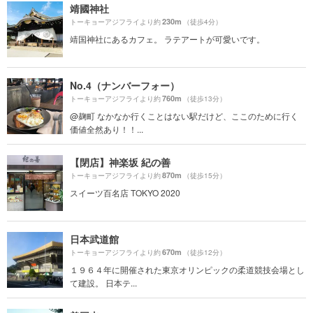
靖國神社
230m
トーキョーアジフライより約
（徒歩4分）
靖国神社にあるカフェ。 ラテアートが可愛いです。
No.4（ナンバーフォー）
760m
トーキョーアジフライより約
（徒歩13分）
@麹町 なかなか行くことはない駅だけど、ここのために行く
価値全然あり！！...
【閉店】神楽坂 紀の善
870m
トーキョーアジフライより約
（徒歩15分）
スイーツ百名店 TOKYO 2020
日本武道館
670m
トーキョーアジフライより約
（徒歩12分）
１９６４年に開催された東京オリンピックの柔道競技会場とし
て建設。 日本テ...