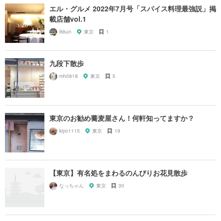
エル・グルメ 2022年7月号「スパイス料理最強説」掲
載店舗vol.1
Ikkun
東京
1
九段下散歩
mh0818
東京
5
東京のお勧め蕎麦屋さん！何軒知ってますか？
kiyo1115
東京
19
【東京】有名処をまわるのんびりお花見散歩
なっちゃん
東京
30