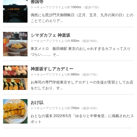
善国寺
1000m
トーキョーアジフライより約
（徒歩17分）
偶然にも毘沙門天御開帳日（正月、五月、九月の寅の日）との
ことでこのエリア...
シマダカフェ 神楽坂
930m
トーキョーアジフライより約
（徒歩16分）
東京メトロ 飯田橋駅 東京のおしゃれすぎるカフェって入り
づらい……。そ...
神楽坂すしアカデミー
980m
トーキョーアジフライより約
（徒歩17分）
お寿司の専門学校東京すしアカデミーの生徒が実習としてお店
をだしており、す...
おけ以
700m
トーキョーアジフライより約
（徒歩12分）
おとなの週末 2022年5月「ゆるりと中華食堂」に掲載されたス
ポット