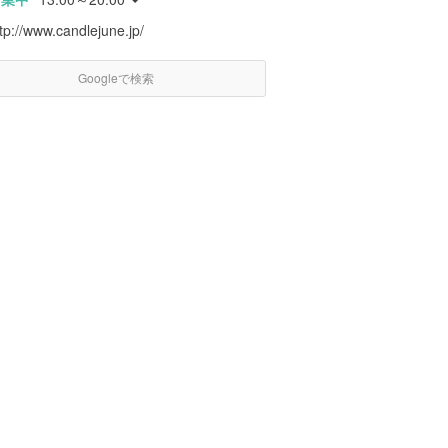
tp://www.candlejune.jp/
Googleで検索