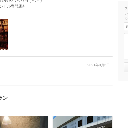
かわいいです(*^▽^*)
ンドル専門店♪
ス
い
る
2021年9月5日
ラン