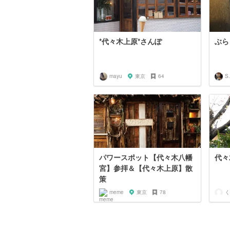
*代々木上原*さんぽ
ぶら
mayu
東京
64
S.
パワースポット【代々木八幡
代々
宮】参拝＆【代々木上原】散
策
meme
東京
78
く