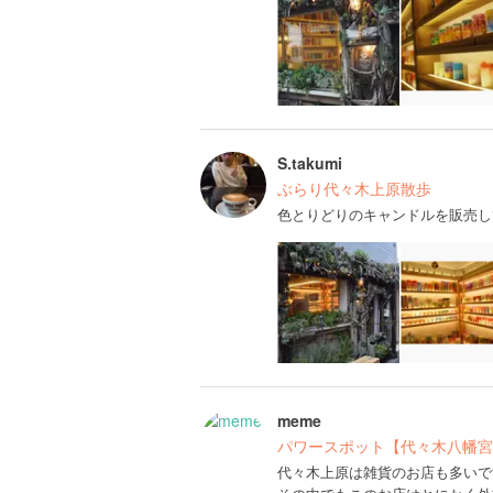
S.takumi
ぶらり代々木上原散歩
色とりどりのキャンドルを販売し
meme
パワースポット【代々木八幡宮
代々木上原は雑貨のお店も多いで