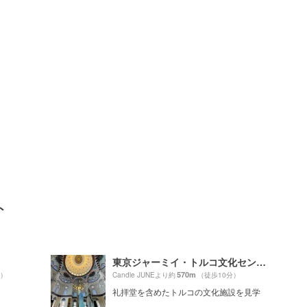
ト
東京ジャーミイ・トルコ文化センター
570m
分）
Candle JUNEより約
（徒歩10分）
礼拝堂を含めたトルコの文化施設を見学