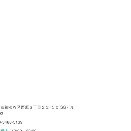
京都渋谷区西原３丁目２２-１０ SGビル
2‬
3-3468-5139
営業中
13:00～20:00