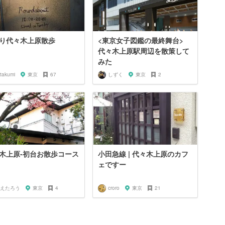
り代々木上原散歩
<東京女子図鑑の最終舞台>
代々木上原駅周辺を散策して
みた
takumi
東京
67
しずく
東京
2
木上原‐初台お散歩コース
小田急線 | 代々木上原のカフ
ェですー
えたろう
東京
4
croro
東京
21