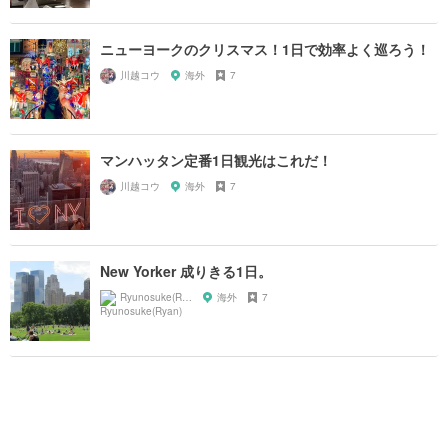
ニューヨークのクリスマス！1日で効率よく巡ろう！
川越コウ
海外
7
マンハッタン定番1日観光はこれだ！
川越コウ
海外
7
New Yorker 成りきる1日。
Ryunosuke(Ryan)
海外
7