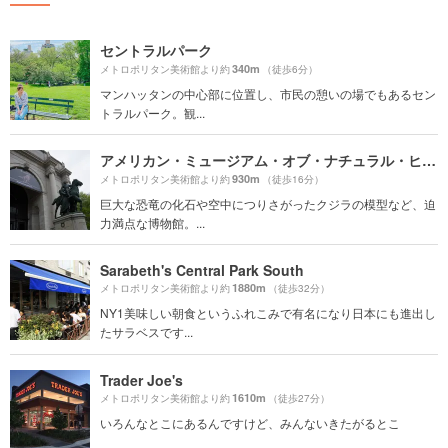
セントラルパーク
340m
メトロポリタン美術館より約
（徒歩6分）
マンハッタンの中心部に位置し、市民の憩いの場でもあるセン
トラルパーク。観...
アメリカン・ミュージアム・オブ・ナチュラル・ヒストリー（アメリカ自然史博物館）
930m
メトロポリタン美術館より約
（徒歩16分）
巨大な恐竜の化石や空中につりさがったクジラの模型など、迫
力満点な博物館。...
Sarabeth's Central Park South
1880m
メトロポリタン美術館より約
（徒歩32分）
NY1美味しい朝食というふれこみで有名になり日本にも進出し
たサラベスです...
Trader Joe's
1610m
メトロポリタン美術館より約
（徒歩27分）
いろんなとこにあるんですけど、みんないきたがるとこ