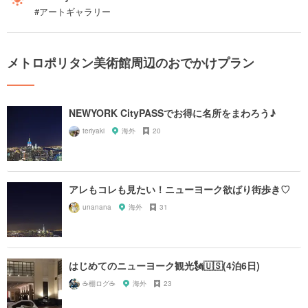
#アートギャラリー
メトロポリタン美術館周辺のおでかけプラン
NEWYORK CityPASSでお得に名所をまわろう♪
teriyaki
海外
20
アレもコレも見たい！ニューヨーク欲ばり街歩き♡
unanana
海外
31
はじめてのニューヨーク観光🗽🇺🇸(4泊6日)
☕️棚ログ☕️
海外
23