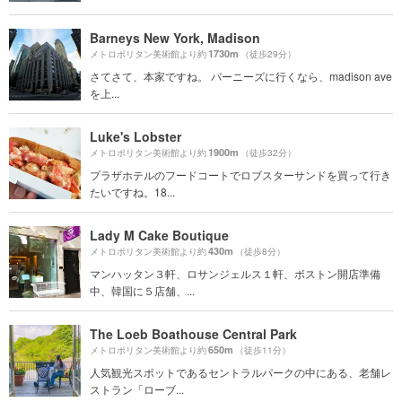
Barneys New York, Madison
1730m
メトロポリタン美術館より約
（徒歩29分）
さてさて、本家ですね。 バーニーズに行くなら、madison ave
を上...
Luke's Lobster
1900m
メトロポリタン美術館より約
（徒歩32分）
プラザホテルのフードコートでロブスターサンドを買って行き
たいですね。18...
Lady M Cake Boutique
430m
メトロポリタン美術館より約
（徒歩8分）
マンハッタン３軒、ロサンジェルス１軒、ボストン開店準備
中、韓国に５店舗、...
The Loeb Boathouse Central Park
650m
メトロポリタン美術館より約
（徒歩11分）
人気観光スポットであるセントラルパークの中にある、老舗レ
ストラン「ローブ...