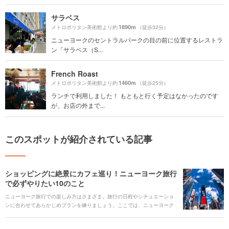
サラベス
1890m
メトロポリタン美術館より約
（徒歩32分）
ニューヨークのセントラルパークの目の前に位置するレストラ
ン「サラベス（S...
French Roast
1460m
メトロポリタン美術館より約
（徒歩25分）
ランチで利用しました！ もともと行く予定はなかったのです
が、お店の外まで...
このスポットが紹介されている記事
ショッピングに絶景にカフェ巡り！ニューヨーク旅行
で必ずやりたい10のこと
ニューヨーク旅行での楽しみ方はさまざま。旅行の日程やシチュエーショ
ンに合わせてあらかじめプランを練りましょう。ここでは、ニューヨーク
観光でマストでやるべきことをご紹介します。