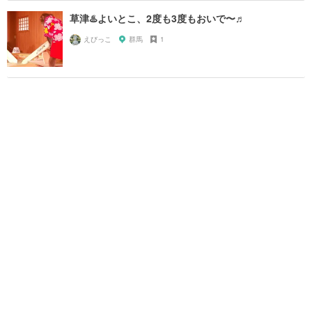
草津♨️よいとこ、2度も3度もおいで〜♬
えびっこ
群馬
1