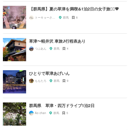
【群馬県】夏の草津を満喫♨️1泊2日の女子旅🧖‍♀️💖
トーキョーさんぽ
群馬
6
草津〜軽井沢 車旅♪行程表あり
つぶあん
群馬
4
ひとりで草津あげいん
ももたろ
群馬
9
群馬県 草津・四万ドライブ1泊2日
Ao chan
群馬
5