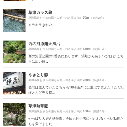
草津ガラス蔵
70m
草津温泉おさるの湯もみ処～おさ湯より約
（徒歩2分）
キラキラきれい。
西の河原露天風呂
530m
草津温泉おさるの湯もみ処～おさ湯より約
（徒歩9分）
西の河原公園の1番奥にあります 湯畑から徒歩12分ほど こち
らは広い露...
やきとり静
230m
草津温泉おさるの湯もみ処～おさ湯より約
（徒歩4分）
昼間は並んでいたこちらも18時過ぎには並ばす買えた！ただし
ほとんど売り切...
草津熱帯圏
150m
草津温泉おさるの湯もみ処～おさ湯より約
（徒歩3分）
やっぱり大好き熱帯園。今回も同行者に引かれるくらい動物た
ちを愛でました。...