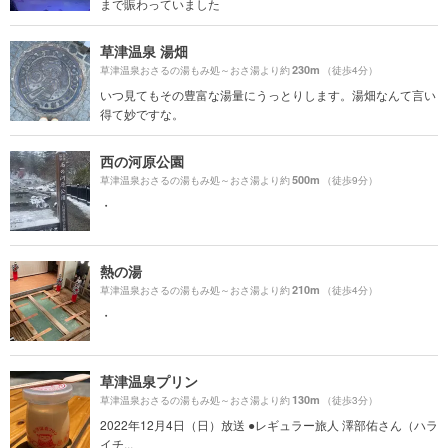
まで賑わっていました
草津温泉 湯畑
230m
草津温泉おさるの湯もみ処～おさ湯より約
（徒歩4分）
いつ見てもその豊富な湯量にうっとりします。湯畑なんて言い
得て妙ですな。
西の河原公園
500m
草津温泉おさるの湯もみ処～おさ湯より約
（徒歩9分）
・
熱の湯
210m
草津温泉おさるの湯もみ処～おさ湯より約
（徒歩4分）
・
草津温泉プリン
130m
草津温泉おさるの湯もみ処～おさ湯より約
（徒歩3分）
2022年12月4日（日）放送 ●レギュラー旅人 澤部佑さん（ハラ
イチ...