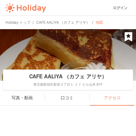
ログイン
Holiday トップ
CAFE AALIYA （カフェ アリヤ）
地図
CAFE AALIYA （カフェ アリヤ）
東京都新宿区新宿３丁目１-１７ ビル山本 B1F
写真・動画
口コミ
アクセス