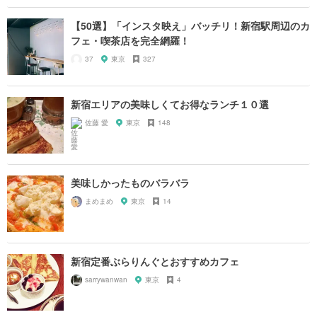
【50選】「インスタ映え」バッチリ！新宿駅周辺のカ
フェ・喫茶店を完全網羅！
37
東京
327
新宿エリアの美味しくてお得なランチ１０選
佐藤 愛
東京
148
美味しかったものバラバラ
まめまめ
東京
14
新宿定番ぶらりんぐとおすすめカフェ
sarrywanwan
東京
4