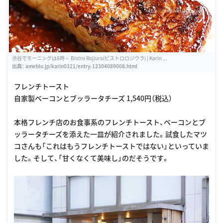
渋谷でモーニングは8時～ Bistro Rojiura(ビストロロジウラ) | Karin ...
出典：
ameblo.jp/karin0321/entry-12304089008.html
フレンチトースト
自家製ベーコンとブッラータチーズ 1,540円（税込）
本格フレンチ店のお食事系のフレンチトースト、ベーコンとブ
ッラータチーズを添えた一皿が紹介されました。試食したマツ
コさんも「これはもうフレンチトーストではない」といっていま
した。そして、「甘くなくて美味し」のだそうです。