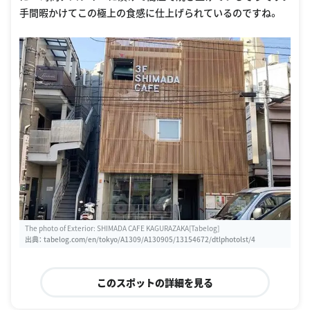
手間暇かけてこの極上の食感に仕上げられているのですね。
The photo of Exterior: SHIMADA CAFE KAGURAZAKA[Tabelog]
出典：
tabelog.com/en/tokyo/A1309/A130905/13154672/dtlphotolst/4
このスポットの詳細を見る