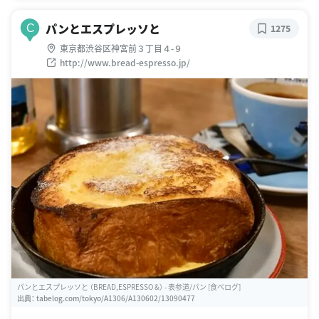
パンとエスプレッソと
C
1275
東京都渋谷区神宮前３丁目４-９
http://www.bread-espresso.jp/
パンとエスプレッソと （BREAD,ESPRESSO &） - 表参道/パン [食べログ]
出典：
tabelog.com/tokyo/A1306/A130602/13090477