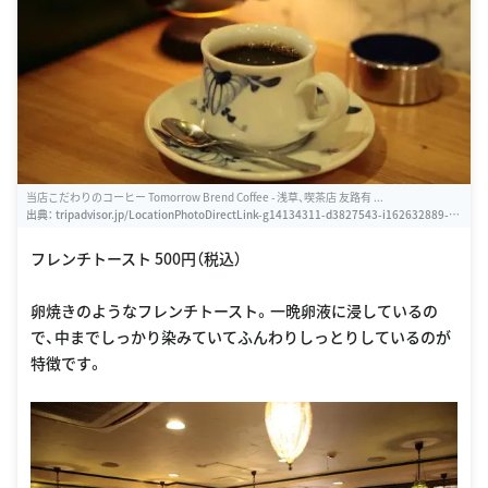
当店こだわりのコーヒー Tomorrow Brend Coffee - 浅草、喫茶店 友路有 ...
出典：
tripadvisor.jp/LocationPhotoDirectLink-g14134311-d3827543-i162632889-Ca
fe_Tomorrow_Asakusa-Asakusa_Taito_Tokyo_Tokyo_Prefecture_Kanto.html
フレンチトースト 500円（税込）
卵焼きのようなフレンチトースト。一晩卵液に浸しているの
で、中までしっかり染みていてふんわりしっとりしているのが
特徴です。