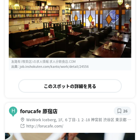
友路有（喫茶店）の求人情報 求人＠飲食店.COM
出典：
job.inshokuten.com/kanto/work/detail/24556
このスポットの詳細を見る
forucafe 原宿店
H
26
WeWork Iceberg, 1F, ６丁目-１２-18 神宮前 渋谷区 東京都 日
本
http://forucafe.com/