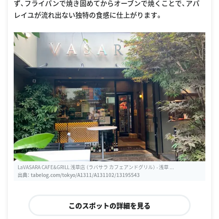
ず、フライパンで焼き固めてからオーブンで焼くことで、アパ
レイユが流れ出ない独特の食感に仕上がります。
LaVASARA CAFE&GRILL 浅草店 （ラバサラ カフェアンドグリル） - 浅草 ...
出典：
tabelog.com/tokyo/A1311/A131102/13195543
このスポットの詳細を見る