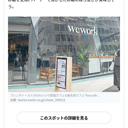
う。
フレンチトーストがかわいい♡原宿カフェの新名所カフェ「forucafe ...
出典：
laurier.excite.co.jp/i/Isuta_599015
このスポットの詳細を見る