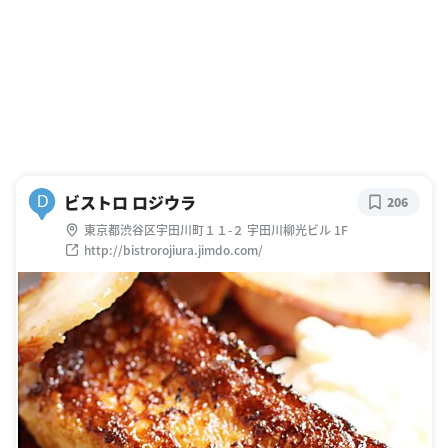
ビストロ ロジウラ
D
206
東京都渋谷区宇田川町１１-２ 宇田川柳光ビル 1F
http://bistrorojiura.jimdo.com/