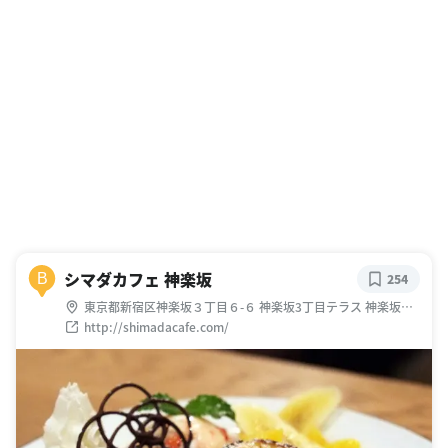
シマダカフェ 神楽坂
B
254
東京都新宿区神楽坂３丁目６-６ 神楽坂3丁目テラス 神楽坂３
丁目テラス ３F
http://shimadacafe.com/