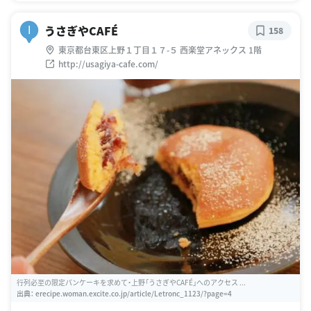
うさぎやCAFÉ
I
158
東京都台東区上野１丁目１７-５ 西楽堂アネックス 1階
http://usagiya-cafe.com/
行列必至の限定パンケーキを求めて・上野「うさぎやCAFÉ」へのアクセス ...
出典：
erecipe.woman.excite.co.jp/article/Letronc_1123/?page=4