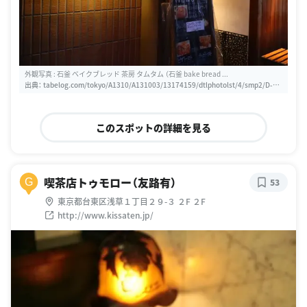
外観写真 : 石釜 ベイクブレッド 茶房 タムタム （石釜 bake bread ...
出典：
tabelog.com/tokyo/A1310/A131003/13174159/dtlphotolst/4/smp2/D-no
rmal/1
このスポットの詳細を見る
喫茶店トゥモロー（友路有）
G
53
東京都台東区浅草１丁目２９-３ ２F ２F
http://www.kissaten.jp/