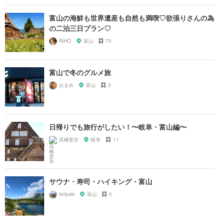
富山の海鮮も世界遺産も自然も満喫♡欲張りさんの為
の二泊三日プラン♡
RIHO
富山
75
富山で冬のグルメ旅
おまめ
富山
2
日帰りでも旅行がしたい！〜岐阜・富山編〜
高橋里衣
岐阜
11
サウナ・寿司・ハイキング・富山
teriyaki
富山
0