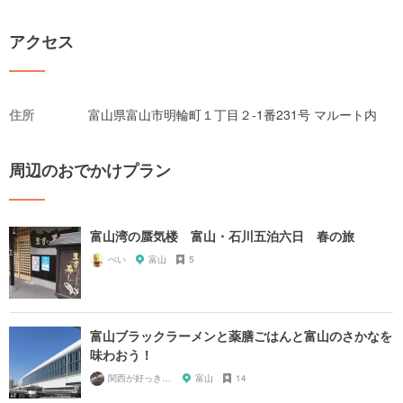
アクセス
住所
富山県富山市明輪町１丁目２-1番231号 マルート内
周辺のおでかけプラン
富山湾の蜃気楼 富山・石川五泊六日 春の旅
ぺい
富山
5
富山ブラックラーメンと薬膳ごはんと富山のさかなを
味わおう！
関西が好っきゃねん
富山
14