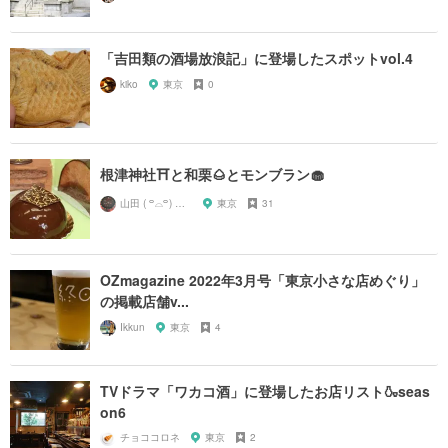
「吉田類の酒場放浪記」に登場したスポットvol.4
kiko
東京
0
根津神社⛩と和栗🌰とモンブラン🧁
山田 ( ꒪⌓꒪) ストレンジ
東京
31
OZmagazine 2022年3月号「東京小さな店めぐり」
の掲載店舗v...
Ikkun
東京
4
TVドラマ「ワカコ酒」に登場したお店リスト🍶seas
on6
チョココロネ
東京
2