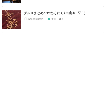
グルメまとめ〜🍺わくわく♪白山♪( ´▽｀)
pandamushishamo
東京
0