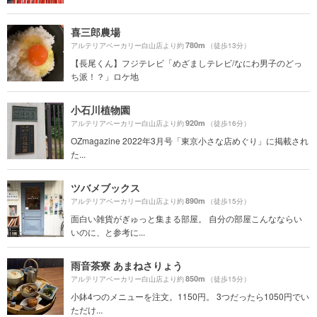
喜三郎農場
780m
アルテリアベーカリー白山店より約
（徒歩13分）
【長尾くん】フジテレビ「めざましテレビ/なにわ男子のどっ
ち派！？」ロケ地
小石川植物園
920m
アルテリアベーカリー白山店より約
（徒歩16分）
OZmagazine 2022年3月号「東京小さな店めぐり」に掲載され
た...
ツバメブックス
890m
アルテリアベーカリー白山店より約
（徒歩15分）
面白い雑貨がぎゅっと集まる部屋。 自分の部屋こんなならい
いのに、と参考に...
雨音茶寮 あまねさりょう
850m
アルテリアベーカリー白山店より約
（徒歩15分）
小鉢4つのメニューを注文。1150円。 3つだったら1050円でい
ただけ...