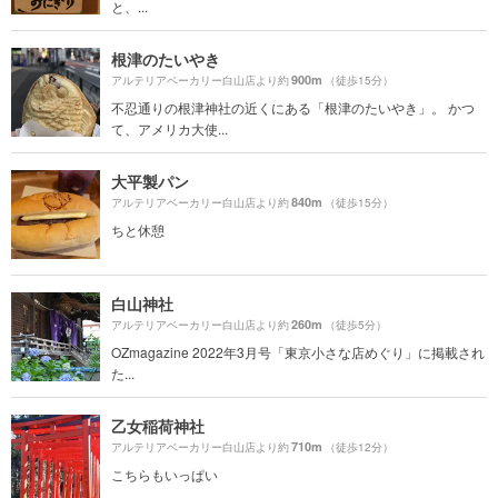
と、...
根津のたいやき
900m
アルテリアベーカリー白山店より約
（徒歩15分）
不忍通りの根津神社の近くにある「根津のたいやき」。 かつ
て、アメリカ大使...
大平製パン
840m
アルテリアベーカリー白山店より約
（徒歩15分）
ちと休憩
白山神社
260m
アルテリアベーカリー白山店より約
（徒歩5分）
OZmagazine 2022年3月号「東京小さな店めぐり」に掲載され
た...
乙女稲荷神社
710m
アルテリアベーカリー白山店より約
（徒歩12分）
こちらもいっぱい