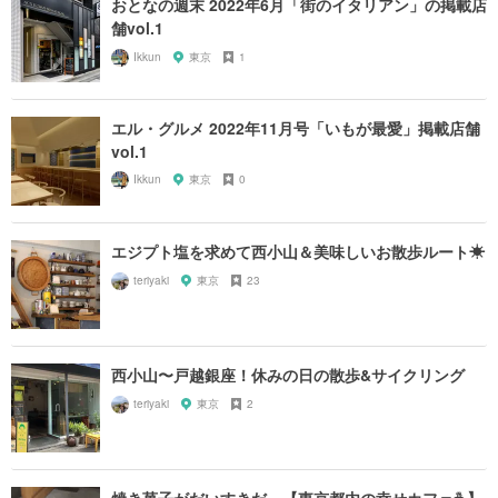
おとなの週末 2022年6月「街のイタリアン」の掲載店
舗vol.1
Ikkun
東京
1
エル・グルメ 2022年11月号「いもが最愛」掲載店舗
vol.1
Ikkun
東京
0
エジプト塩を求めて西小山＆美味しいお散歩ルート☀︎
teriyaki
東京
23
西小山〜戸越銀座！休みの日の散歩&サイクリング
teriyaki
東京
2
焼き菓子がだいすきだ。【東京都内の幸せカフェ☕️】