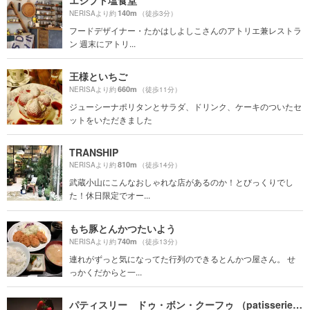
140m
NERISAより約
（徒歩3分）
フードデザイナー・たかはしよしこさんのアトリエ兼レストラ
ン 週末にアトリ...
王様といちご
660m
NERISAより約
（徒歩11分）
ジューシーナポリタンとサラダ、ドリンク、ケーキのついたセ
ットをいただきました
TRANSHIP
810m
NERISAより約
（徒歩14分）
武蔵小山にこんなおしゃれな店があるのか！とびっくりでし
た！休日限定でオー...
もち豚とんかつたいよう
740m
NERISAより約
（徒歩13分）
連れがずっと気になってた行列のできるとんかつ屋さん。 せ
っかくだからと一...
パティスリー ドゥ・ボン・クーフゥ （patisserie de bon coeur ）