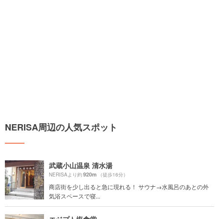
NERISA周辺の人気スポット
武蔵小山温泉 清水湯
920m
NERISAより約
（徒歩16分）
商店街を少し出ると急に現れる！ サウナ→水風呂のあとの外
気浴スペースで寝...
エジプト塩食堂