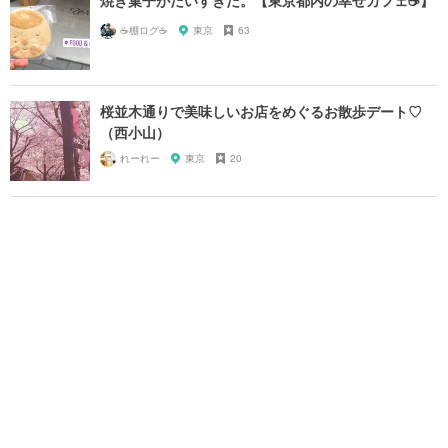
☕️棚ログ☕️
東京
63
桜並木通りで美味しいお店をめぐるお散歩デート♡
（西小山）
れーれー
東京
20