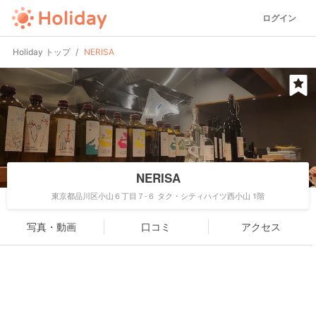
ログイン
Holiday トップ
NERISA
NERISA
東京都品川区小山６丁目７-６ タク・シティハイツ西小山 1階
写真・動画
口コミ
アクセス