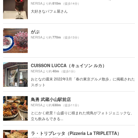
810m
NERISAより約
（徒歩14分）
大好きなパフェ屋さん
がぶ
770m
NERISAより約
（徒歩13分）
CUISSON LUCCA（キュイソン ルカ）
40m
NERISAより約
（徒歩1分）
おとなの週末 2022年3月「春の東京グルメ散歩」に掲載された
スポット
鳥勇 武蔵小山駅前店
630m
NERISAより約
（徒歩11分）
とにかく絶景！山盛りに積まれた焼鳥がフォトジェニックな、
立ち飲みもできる...
ラ・トリプレッタ（Pizzeria La TRIPLETTA）