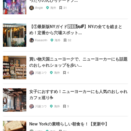
ったりのんびりデートプ...
Angie
海外
31
【①最新版NYガイド🇺🇸🗽🌈】NYの全てを総まと
め！定番から穴場スポット...
Kaaaorin
海外
32
買い物天国ニューヨークで、ニューヨーカーにも話題
のおしゃれショップを歩い...
川越コウ
海外
4
女子におすすめ！ニューヨーカーにも人気のおしゃれ
カフェ巡り☕️
川越コウ
海外
5
New Yorkの素晴らしい朝食を！【更新中】