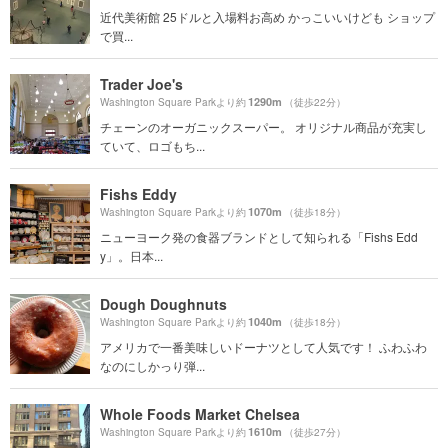
近代美術館 25ドルと入場料お高め かっこいいけども ショップ
で買...
Trader Joe's
1290m
Washington Square Parkより約
（徒歩22分）
チェーンのオーガニックスーパー。 オリジナル商品が充実し
ていて、ロゴもち...
Fishs Eddy
1070m
Washington Square Parkより約
（徒歩18分）
ニューヨーク発の食器ブランドとして知られる「Fishs Edd
y」。日本...
Dough Doughnuts
1040m
Washington Square Parkより約
（徒歩18分）
アメリカで一番美味しいドーナツとして人気です！ ふわふわ
なのにしかっり弾...
Whole Foods Market Chelsea
1610m
Washington Square Parkより約
（徒歩27分）