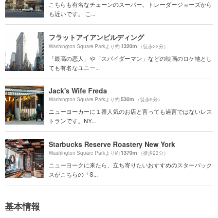
こちらも有名なチェーンのスーパー。トレーダージョーズから
も近いです。 こ...
フラットアイアンビルディング
1320m
Washington Square Parkより約
（徒歩22分）
「最高の恋人」や「スパイダーマン」などの映画のロケ地とし
ても有名なユニー...
Jack's Wife Freda
530m
Washington Square Parkより約
（徒歩9分）
ニューヨーカーに１番人気のお店と言っても過言ではないレス
トランです。NY...
Starbucks Reserve Roastery New York
1370m
Washington Square Parkより約
（徒歩23分）
ニューヨークに来たら、立ち寄りたいおすすめのスターバック
スがこちらの「S...
基本情報