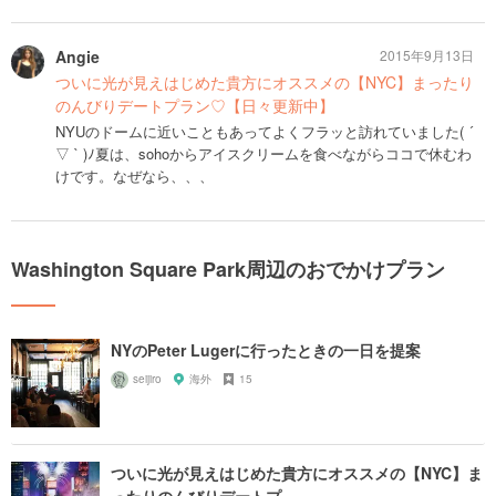
Angie
2015年9月13日
ついに光が見えはじめた貴方にオススメの【NYC】まったり
のんびりデートプラン♡【日々更新中】
NYUのドームに近いこともあってよくフラッと訪れていました( ´
▽ ` )ﾉ夏は、sohoからアイスクリームを食べながらココで休むわ
けです。なぜなら、、、
Washington Square Park周辺のおでかけプラン
NYのPeter Lugerに行ったときの一日を提案
seijiro
海外
15
ついに光が見えはじめた貴方にオススメの【NYC】ま