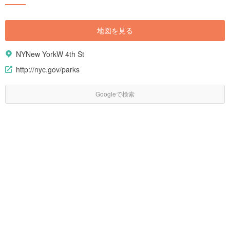
地図を見る
NYNew YorkW 4th St
http://nyc.gov/parks
Googleで検索