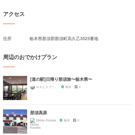
アクセス
住所
栃木県那須郡那須町高久乙3523番地
周辺のおでかけプラン
[道の駅]日帰り那須旅〜栃木県〜
ロキとスプーン🥄
栃木
2
那須高原
Hiroko Kosaka
栃木
0