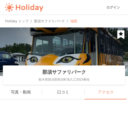
ログイン
Holiday トップ
那須サファリパーク
地図
那須サファリパーク
栃木県那須郡那須町高久乙3523番地
写真・動画
口コミ
アクセス