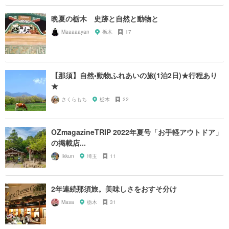
晩夏の栃木 史跡と自然と動物と
Maaaaayan
栃木
17
【那須】自然•動物ふれあいの旅(1泊2日)★行程あり
★
さくらもち
栃木
22
OZmagazineTRIP 2022年夏号「お手軽アウトドア」
の掲載店...
Ikkun
埼玉
11
2年連続那須旅。美味しさをおすそ分け
Masa
栃木
31