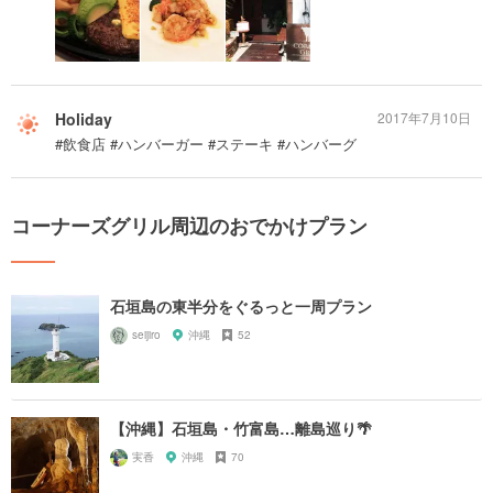
Holiday
2017年7月10日
#飲食店 #ハンバーガー #ステーキ #ハンバーグ
コーナーズグリル周辺のおでかけプラン
石垣島の東半分をぐるっと一周プラン
seijiro
沖縄
52
【沖縄】石垣島・竹富島…離島巡り🌴
実香
沖縄
70