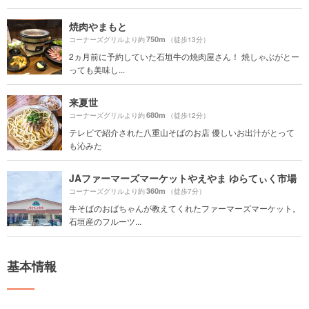
焼肉やまもと
750m
コーナーズグリルより約
（徒歩13分）
2ヵ月前に予約していた石垣牛の焼肉屋さん！ 焼しゃぶがとー
っても美味し...
来夏世
680m
コーナーズグリルより約
（徒歩12分）
テレビで紹介された八重山そばのお店 優しいお出汁がとって
も沁みた
JAファーマーズマーケットやえやま ゆらてぃく市場
360m
コーナーズグリルより約
（徒歩7分）
牛そばのおばちゃんが教えてくれたファーマーズマーケット。
石垣産のフルーツ...
基本情報