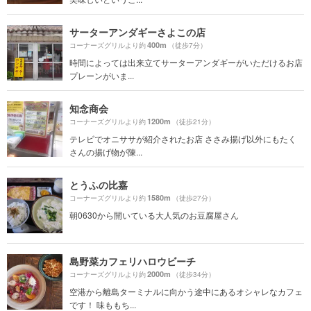
サーターアンダギーさよこの店
400m
コーナーズグリルより約
（徒歩7分）
時間によっては出来立てサーターアンダギーがいただけるお店
プレーンがいま...
知念商会
1200m
コーナーズグリルより約
（徒歩21分）
テレビでオニササが紹介されたお店 ささみ揚げ以外にもたく
さんの揚げ物が陳...
とうふの比嘉
1580m
コーナーズグリルより約
（徒歩27分）
朝0630から開いている大人気のお豆腐屋さん
島野菜カフェリハロウビーチ
2000m
コーナーズグリルより約
（徒歩34分）
空港から離島ターミナルに向かう途中にあるオシャレなカフェ
です！ 味ももち...