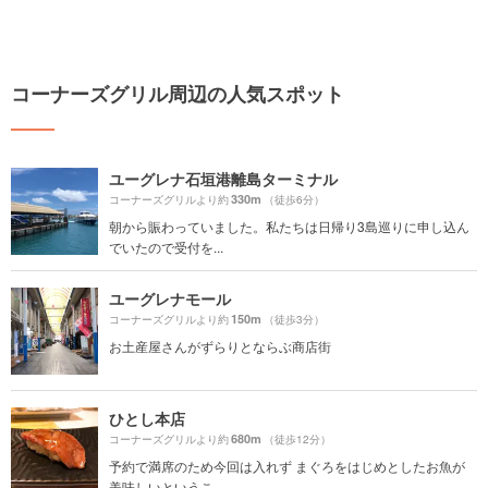
コーナーズグリル周辺の人気スポット
ユーグレナ石垣港離島ターミナル
330m
コーナーズグリルより約
（徒歩6分）
朝から賑わっていました。私たちは日帰り3島巡りに申し込ん
でいたので受付を...
ユーグレナモール
150m
コーナーズグリルより約
（徒歩3分）
お土産屋さんがずらりとならぶ商店街
ひとし本店
680m
コーナーズグリルより約
（徒歩12分）
予約で満席のため今回は入れず まぐろをはじめとしたお魚が
美味しいというこ...