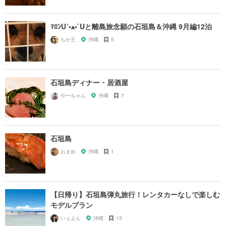
ﾏﾛﾝU´•ﻌ•`Uと離島旅念願の石垣島＆沖縄 9月編12泊
ちか王
沖縄
5
石垣島ディナー・居酒屋
やーちゃん
沖縄
7
石垣島
おまめ
沖縄
1
【日帰り】石垣島弾丸旅行！レンタカーなしで楽しむ
モデルプラン
いぇよん
沖縄
13