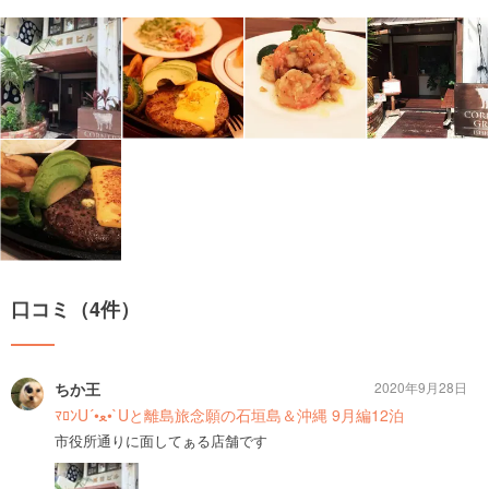
口コミ（4件）
ちか王
2020年9月28日
ﾏﾛﾝU´•ﻌ•`Uと離島旅念願の石垣島＆沖縄 9月編12泊
市役所通りに面してぁる店舗です