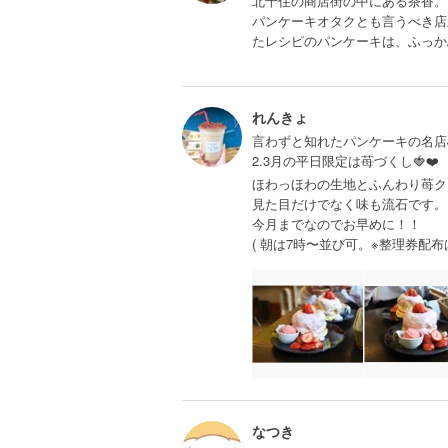
北千住の商店街の中にある茶香。
パンケーキオタクとも言うべき店
たレシピのパンケーキは、ふっか
れんきょ
言わずと知れたパンケーキの名店
2.3月の平日限定は苺づくし🍓❤️
ほわっほわの生地とふんわり苺ク
見た目だけでなく味も流石です。
今月までなのでお早めに！！
( 朝は7時〜並び可。※整理券配布は
なつき