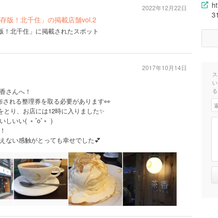
h
2022年12月22日
3
号「保存版！北千住」の掲載店舗vol.2
号「保存版！北千住」に掲載されたスポット
2017年10月14日
ス
い
香さんへ！
る
布される整理券を取る必要があります👀
券をとり、お店には12時に入りました✨
い( ﹡ˆoˆ﹡ )
！
えない感触がとっても幸せでした💕