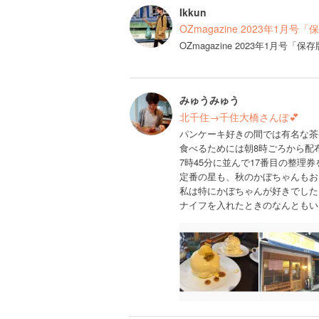
Ikkun
OZmagazine 2023年1月
OZmagazine 2023年1月
みゅうみゅう
北千住→千住大橋さんぽ💕
パンケーキ好きの間では有名な茶
食べるためには朝8時ごろから配
7時45分に並んで17番目の整理
定番の星も、秋のかぼちゃんもおいしい
私は特にかぼちゃんが好きでした
ナイフを入れたときのなんともい