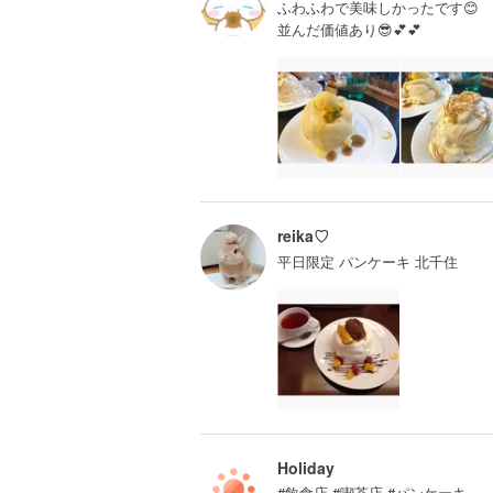
ふわふわで美味しかったです😊
並んだ価値あり😎💕💕
reika♡
平日限定 パンケーキ 北千住
Holiday
#飲食店 #喫茶店 #パンケーキ