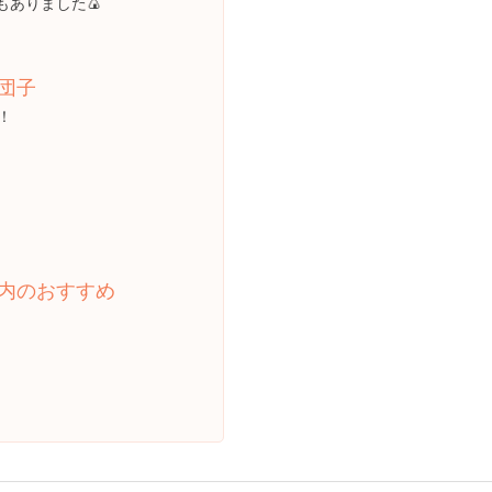
もありました🍙
団子
！
内のおすすめ