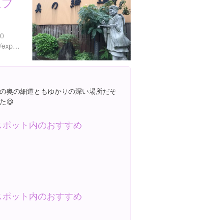
道プ
０
https://www.instagram.com/explore/locations/407832396417291
の奥の細道ともゆかりの深い場所だそ
た😆
スポット内のおすすめ
スポット内のおすすめ