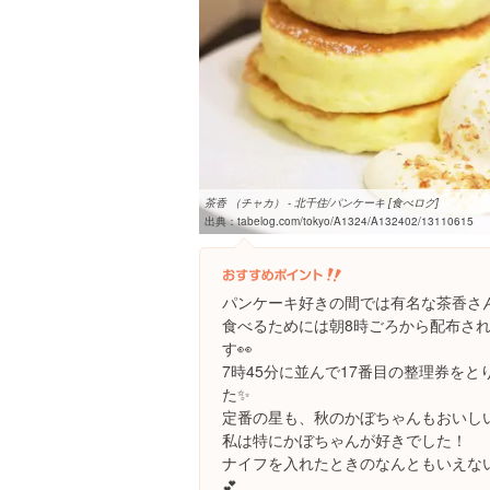
茶香 （チャカ） - 北千住/パンケーキ [食べログ]
出典：
tabelog.com/tokyo/A1324/A132402/13110615
パンケーキ好きの間では有名な茶香さ
食べるためには朝8時ごろから配布さ
す👀
7時45分に並んで17番目の整理券をと
た✨
定番の星も、秋のかぼちゃんもおいしいい(
私は特にかぼちゃんが好きでした！
ナイフを入れたときのなんともいえな
💕