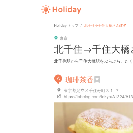
Holiday トップ
北千住→千住大橋さんぽ💕
東京
北千住→千住大橋
北千住駅から千住大橋駅をぶらぶら。たくさん
珈琲茶香
A
東京都足立区千住寿町３１-７
https://tabelog.com/tokyo/A1324/A