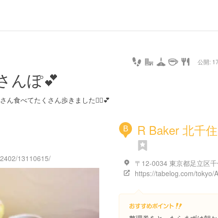
公開: 17
さんぽ💕
食べてたくさん歩きました🙆‍♀️💕
R Baker 北千
B
132402/13110615/