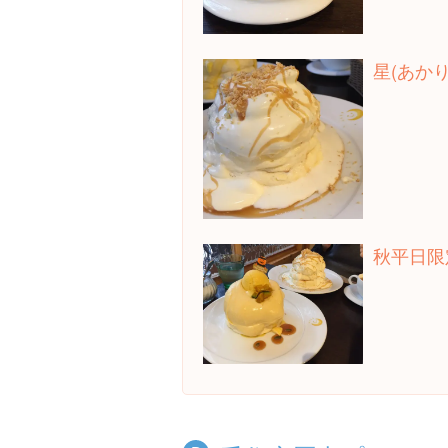
星(あかり
秋平日限