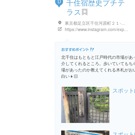
千住宿歴史プチテ
D
ラス
東京都足立区千住河原町２１-１１
https://www.instagram.com/explore/locations/146750353
北千住はもともと江戸時代の市場があ
介してくれるところ。歩いていてもち
場があったのか教えてくれる木札がお
白い👧🏻
スポット
スポット