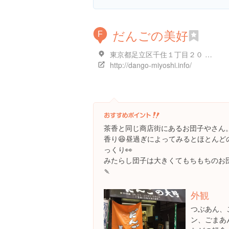
だんごの美好
F
東京都足立区千住１丁目２０ 足立区千住１丁目２０-９
http://dango-miyoshi.info/
茶香と同じ商店街にあるお団子やさん
香り😆昼過ぎによってみるとほとんど
っくり👀
みたらし団子は大きくてもちもちのお
🍡
外観
つぶあん、
ン、ごまあ