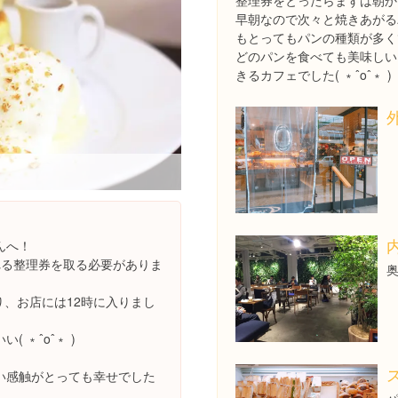
整理券をとったらまずは朝か
早朝なので次々と焼きあがる
もとってもパンの種類が多く
どのパンを食べても美味しいし
きるカフェでした( ﹡ˆoˆ﹡ )
んへ！
れる整理券を取る必要がありま
り、お店には12時に入りまし
 ﹡ˆoˆ﹡ )
い感触がとっても幸せでした