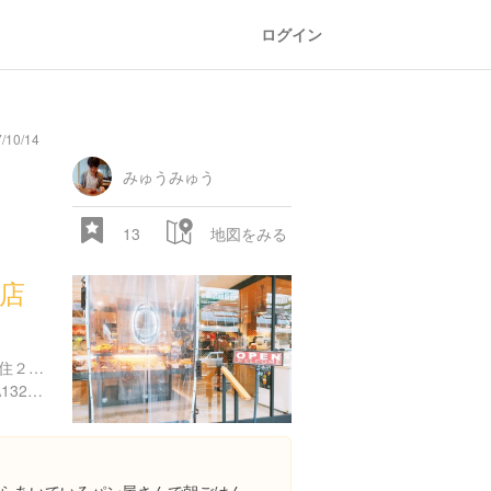
ログイン
/10/14
みゅうみゅう
13
地図をみる
住店
〒12-0034 東京都足立区千住２丁目２５ やよいビル 1f
https://tabelog.com/tokyo/A1324/A132402/13188352/