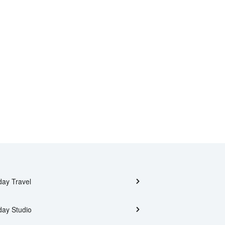
day Travel
day Studio