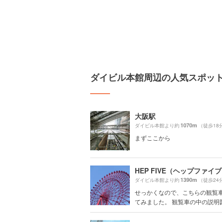
ダイビル本館周辺の人気スポッ
大阪駅
1070m
ダイビル本館より約
（徒歩18
まずここから
HEP FIVE（ヘップファイ
1390m
ダイビル本館より約
（徒歩24
せっかくなので、こちらの観覧
てみました。 観覧車の中の説明図で