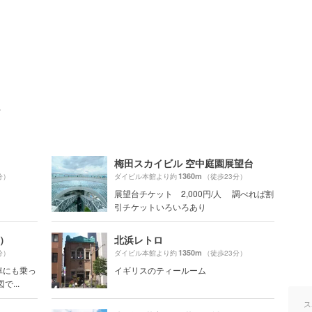
ト
梅田スカイビル 空中庭園展望台
1360m
分）
ダイビル本館より約
（徒歩23分）
展望台チケット 2,000円/人 調べれば割
引チケットいろいろあり
ブ）
北浜レトロ
1350m
分）
ダイビル本館より約
（徒歩23分）
車にも乗っ
イギリスのティールーム
...
ス