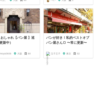
ゃお。
大阪
86
ぺい
大阪
2
 おしゃれ【パン屋 】巡
パンが好き！私的ベストオブ
更新中）
パン屋さん🍞 〜常に更新〜
omoya0606
大阪
80
玉子王子
東京
52