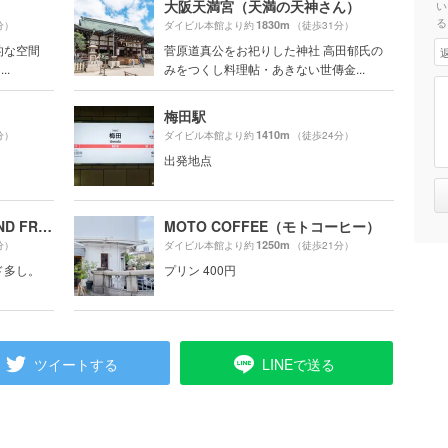
大阪天満宮（天満の天神さん）
い
る
1830m
分）
ダイビル本館より約
（徒歩31分）
的な空間
菅原道真公をお祀りした神社 高田郁氏の
..
みをつくし料理帖・あきない世傳金...
梅田駅
1410m
分）
ダイビル本館より約
（徒歩24分）
出発地点
グランフロント大阪（GRAND FRONT OSAKA）
MOTO COFFEE（モトコーヒー）
1250m
分）
ダイビル本館より約
（徒歩21分）
ド多し。
プリン 400円
ツイートする
LINEで送る