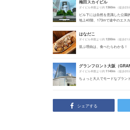
梅田スカイビル
1360m
ダイビル本館より約
（徒歩23
ビル下には自然を意識した公園
地上40階、173mで途中のエスカ.
はなだこ
1200m
ダイビル本館より約
（徒歩21
並ぶ理由は、食べたらわかる！
1140m
ダイビル本館より約
（徒歩20
ちょっと大人でモードなブラン
シェアする