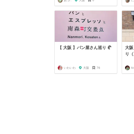
あ.さ.
大阪
0
に
【 大阪 】パン屋さん巡り 🥐
大阪
り（
いわいわ
大阪
76
t