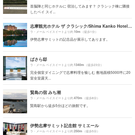
首脳陣と同じホテルに 宿泊してみます？ クラシック棟に隣接
したベイ スイ...
志摩観光ホテル ザ クラシック/Shima Kanko Hotel The Classic
10m
ラ・メール ベイスイートより約
（徒歩1分）
伊勢志摩サミットの記念品が展示してあります。
ばさら邸
1340m
ラ・メール ベイスイートより約
（徒歩23分）
完全個室ダイニングで志摩料理を愉しむ 敷地面積5000坪に20
室全室露天...
賢島の宿 みち潮
470m
ラ・メール ベイスイートより約
（徒歩8分）
賢島駅から徒歩5分ほどの旅館です。
伊勢志摩サミット記念館 サミエール
250m
ラ・メール ベイスイートより約
（徒歩5分）