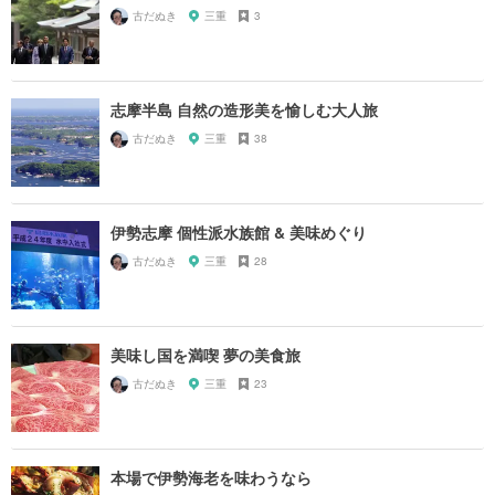
古だぬき
三重
3
志摩半島 自然の造形美を愉しむ大人旅
古だぬき
三重
38
伊勢志摩 個性派水族館 & 美味めぐり
古だぬき
三重
28
美味し国を満喫 夢の美食旅
古だぬき
三重
23
本場で伊勢海老を味わうなら