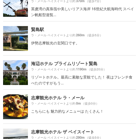
370m
ラ・メール ベイスイートより約
（徒歩7分）
英虞湾の真珠筏や美しいリアス海岸 16世紀大航海時代 スペイ
ン帆船型遊覧...
賢島駅
260m
ラ・メール ベイスイートより約
（徒歩5分）
伊勢志摩観光の玄関口です。
海辺ホテル プライムリゾート賢島
1190m
ラ・メール ベイスイートより約
（徒歩20分）
リゾートホテル。最高に素敵な景観でした！ 夜はフレンチ食
べたのですがもう...
志摩観光ホテル ラ・メール
0m
ラ・メール ベイスイートより約
（徒歩0分）
こちらにも 魅力的なメニューは たくさん！
志摩観光ホテル ザ ベイスイート
290m
ラ・メール ベイスイートより約
（徒歩5分）