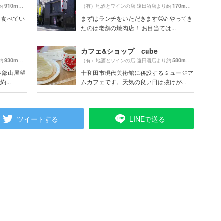
910m
170m
約
（徒歩16分）
（有）地酒とワインの店 遠田酒店より約
（徒歩3分）
を食べてい
まずはランチをいただきます🤤♪ やってき
.
たのは老舗の焼肉店！ お目当ては...
カフェ&ショップ cube
930m
580m
約
（徒歩16分）
（有）地酒とワインの店 遠田酒店より約
（徒歩10分）
鼻部山展望
十和田市現代美術館に併設するミュージア
...
ムカフェです。天気の良い日は抜けが...
ツイートする
LINEで送る