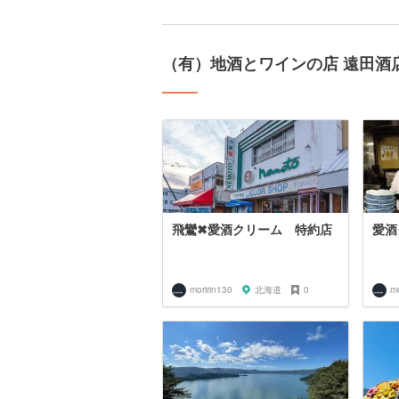
（有）地酒とワインの店 遠田酒
飛鸞✖愛酒クリーム 特約店
愛酒
moririn130
北海道
0
mo