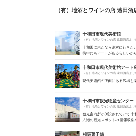
（有）地酒とワインの店 遠田酒
十和田市現代美術館
（有）地酒とワインの店 遠田酒店より
十和田に来たなら絶対に行きた
街中にもアートがあるらしいからゆ
十和田市現代美術館アート
（有）地酒とワインの店 遠田酒店より
現代美術館の正面にある広場も
十和田市観光物産センター
（有）地酒とワインの店 遠田酒店より
観光案内所が併設されていて 十
入瀬の観光スポットの 情報収集がで
相馬菓子舗