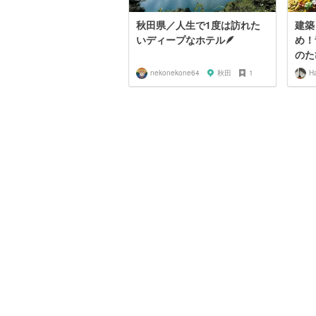
秋田県／人生で1度は訪れた
建築
いディープなホテル🪶
め！
のた
nekonekone64
秋田
1
H