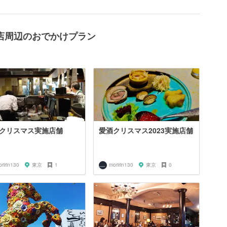
店周辺のおでかけプラン
クリスマス実施店舗
愛酒クリスマス2023実施店舗
ririn130
東京
1
moririn130
東京
0