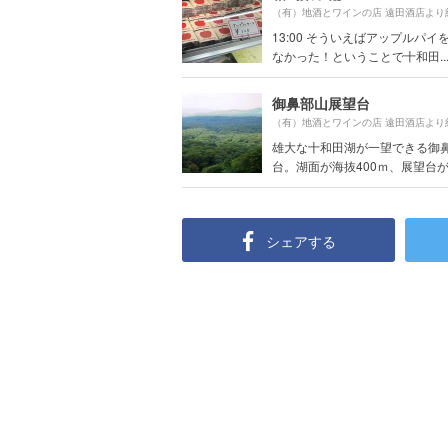
（有）地酒とワインの店 遠田酒店より
13:00 そういえばアップルパイ
なかった！ということで十和田..
御鼻部山展望台
（有）地酒とワインの店 遠田酒店より
雄大な十和田湖が一望できる御
台。湖面が海抜400ｍ、展望台が約
シェアする