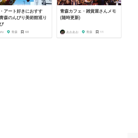
・アート好きにおすす
青森カフェ・雑貨屋さんメモ
青森のんびり美術館巡り
(随時更新)
び
aru
青森
68
あおあお
青森
11