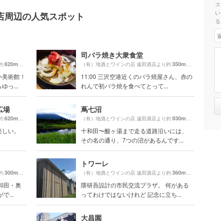
ス
い
店周辺の人気スポット
る
司バラ焼き大衆食堂
620m
350m
約
（徒歩11分）
（有）地酒とワインの店 遠田酒店より約
（徒歩6分）
い美術館！
11:00 三沢空港近くのバラ焼屋さん、赤の
っ...
れんで初バラ焼を食べてとって...
広場
蔦七沼
620m
930m
約
（徒歩11分）
（有）地酒とワインの店 遠田酒店より約
（徒歩16分）
楽しい。
十和田〜酸ヶ湯まで走る道路沿いには、
その名の通り、7つの沼があるんです...
トワーレ
300m
360m
約
（徒歩5分）
（有）地酒とワインの店 遠田酒店より約
（徒歩7分）
和田・奥
隈研吾設計の市民交流プラザ。 何がある
...
ってわけではないけれど 記念に立ち...
大昌園