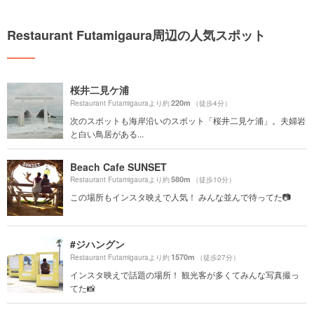
Restaurant Futamigaura周辺の人気スポット
桜井二見ケ浦
220m
Restaurant Futamigauraより約
（徒歩4分）
次のスポットも海岸沿いのスポット「桜井二見ケ浦」。夫婦岩
と白い鳥居がある...
Beach Cafe SUNSET
580m
Restaurant Futamigauraより約
（徒歩10分）
この場所もインスタ映えで人気！ みんな並んで待ってた📷
#ジハングン
1570m
Restaurant Futamigauraより約
（徒歩27分）
インスタ映えで話題の場所！ 観光客が多くてみんな写真撮っ
てた📸