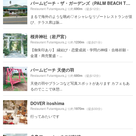
パームビーチ・ザ・ガーデンズ（PALM BEACH THE GARDENS）
690m
Restaurant Futamigauraより約
（徒歩12分）
まるで海外のような眺め♡オシャレなリゾートレストランが並
び、テラス席は賑...
桜井神社（岩戸宮）
1230m
Restaurant Futamigauraより約
（徒歩21分）
【御朱印あり】 縁結び・恋愛成就・学問の神様・合格祈願・
金運・商売繁盛・...
パームビーチ 天使の羽
680m
Restaurant Futamigauraより約
（徒歩12分）
天使の羽やブランコなど写真スポットがあります カフェもあ
るのでここで休憩...
DOVER itoshima
1970m
Restaurant Futamigauraより約
（徒歩33分）
行ってみたいです