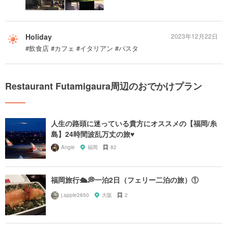
Holiday
2023年12月22日
#飲食店 #カフェ #イタリアン #パスタ
Restaurant Futamigaura周辺のおでかけプラン
人生の路頭に迷っている貴方にオススメの【福岡/糸
島】24時間波乱万丈の旅♥︎
Angie
福岡
82
福岡旅行🛳💭一泊2日（フェリー二泊の旅）①
j.apple2850
大阪
2