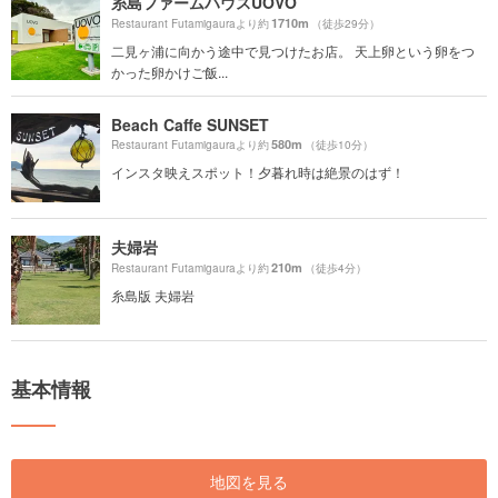
糸島ファームハウスUOVO
1710m
Restaurant Futamigauraより約
（徒歩29分）
二見ヶ浦に向かう途中で見つけたお店。 天上卵という卵をつ
かった卵かけご飯...
Beach Caffe SUNSET
580m
Restaurant Futamigauraより約
（徒歩10分）
インスタ映えスポット！夕暮れ時は絶景のはず！
夫婦岩
210m
Restaurant Futamigauraより約
（徒歩4分）
糸島版 夫婦岩
基本情報
地図を見る