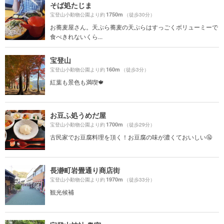
そば処たじま
1750m
宝登山小動物公園より約
（徒歩30分）
お蕎麦屋さん。天ぷら蕎麦の天ぷらはすっごくボリューミーで
食べきれないくら...
宝登山
160m
宝登山小動物公園より約
（徒歩3分）
紅葉も景色も満喫🍁
お豆ふ処うめだ屋
1700m
宝登山小動物公園より約
（徒歩29分）
古民家でお豆腐料理を頂く！お豆腐の味が濃くておいしい🤤
長瀞町岩畳通り商店街
1970m
宝登山小動物公園より約
（徒歩33分）
観光候補