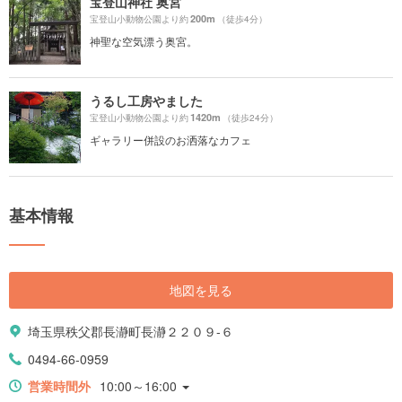
宝登山神社 奥宮
200m
宝登山小動物公園より約
（徒歩4分）
神聖な空気漂う奥宮。
うるし工房やました
1420m
宝登山小動物公園より約
（徒歩24分）
ギャラリー併設のお洒落なカフェ
基本情報
地図を見る
埼玉県秩父郡長瀞町長瀞２２０９-６
0494-66-0959
営業時間外
10:00～16:00