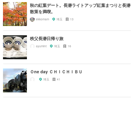
秋の紅葉デート。長瀞ライトアップ紅葉まつりと長瀞
散策を満喫。
ekkomam
埼玉
13
秩父長瀞日帰り旅
ayumint
埼玉
16
Ｏne day ＣＨＩＣＨＩＢＵ
埼玉
41