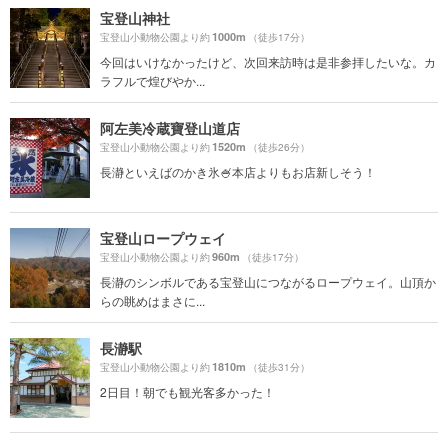
宝登山神社
1000m
宝登山小動物公園より約
（徒歩17分）
今回はいけなかったけど、次回来訪時は是非参拝したいな。カ
ラフルで煌びやか...
阿左美冷蔵寶登山道店
1520m
宝登山小動物公園より約
（徒歩26分）
長瀞といえばのかき氷🍧本店よりもお店新しそう！
宝登山ロープウェイ
960m
宝登山小動物公園より約
（徒歩17分）
長瀞のシンボルである宝登山につながるロープウェイ。山頂か
らの眺めはまさに...
長瀞駅
1810m
宝登山小動物公園より約
（徒歩31分）
2日目！朝でも観光客多かった！