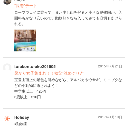
*長瀞*デート
ロープウェイに乗って、また少し山を登ると小さな動物園が。入
園料もかなり安いので、動物好きなら入ってみても◎餌もあげら
れる。
torakontorako201505
2015年7月21日
暑がり女子集まれ！！秩父”涼めぐり♪”
宝登山頂上の景色を眺めながら、アルパカやウサギ、ミニブタな
どの小動物に癒されよう！
中学生以上 420円
6歳以上 210円
Holiday
2017年1月10日
#動物園