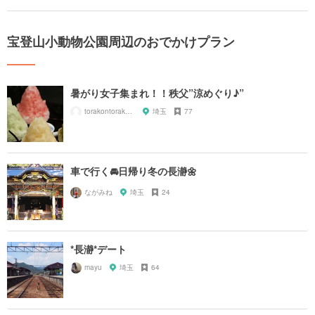
宝登山小動物公園周辺のおでかけプラン
暑がり女子集まれ！！秩父”涼めぐり♪”
torakontorako201505
埼玉
77
車で行く🚘日帰り冬の長瀞🌼
ながみね
埼玉
24
*長瀞*デート
mayu
埼玉
64