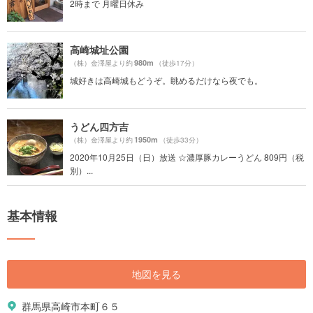
2時まで 月曜日休み
高崎城址公園
980m
（株）金澤屋より約
（徒歩17分）
城好きは高崎城もどうぞ。眺めるだけなら夜でも。
うどん四方吉
1950m
（株）金澤屋より約
（徒歩33分）
2020年10月25日（日）放送 ☆濃厚豚カレーうどん 809円（税
別）...
基本情報
地図を見る
群馬県高崎市本町６５