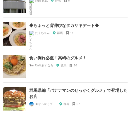
斉田 真也
群馬
8
◆ちょっと背伸びなタカサキデート◆
たくちゃん
群馬
11
食い倒れ必至！高崎のグルメ！
Caféあすなろ
群馬
36
群馬県編「バナナマンのせっかくグルメ」で登場した
お店
🍌せっかくグルメまにあ🍌
群馬
27