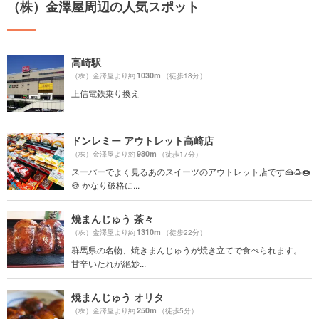
（株）金澤屋周辺の人気スポット
高崎駅
1030m
（株）金澤屋より約
（徒歩18分）
上信電鉄乗り換え
ドンレミー アウトレット高崎店
980m
（株）金澤屋より約
（徒歩17分）
スーパーでよく見るあのスイーツのアウトレット店です🍰🍮🍩
🍪 かなり破格に...
焼まんじゅう 茶々
1310m
（株）金澤屋より約
（徒歩22分）
群馬県の名物、焼きまんじゅうが焼き立てで食べられます。
甘辛いたれが絶妙...
焼まんじゅう オリタ
250m
（株）金澤屋より約
（徒歩5分）