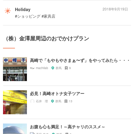
Holiday
2018年9月19日
#ショッピング #家具店
（株）金澤屋周辺のおでかけプラン
高崎で「もやもやさまぁ〜ず」をやってみたら・・・
machilab
群馬
9
必見！高崎オトナ女子ツアー
石井 理
群馬
13
お腹も心も満足！～高チャリのススメ～