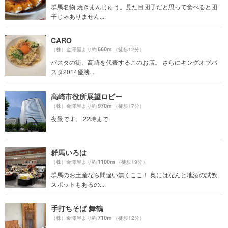
群馬名物 焼きまんじゅう。見た目団子だと思って食べると団
子じゃありません...
CARO
660m
（株）金澤屋より約
（徒歩12分）
パスタの街、高崎を代表するこのお店。 さらにキングオブパ
スタ2014優勝...
高崎市役所展望ロビー
970m
（株）金澤屋より約
（徒歩17分）
夜景です。 22時まで
群馬いろは
1100m
（株）金澤屋より約
（徒歩19分）
群馬のお土産なら間違い無くここ！ 奥にはなんと地酒の試飲
スポットもあるの...
手打ちそば 舞鶴
710m
（株）金澤屋より約
（徒歩12分）