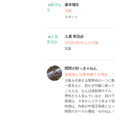
森本瑞生
大阪
スポット
土屋 実花歩
2日目USJからの大阪
写真
関西が好っきゃねん
道頓堀と法善寺横丁を闊歩。く
大阪を代表する繁華街の一つに数
一度見ると、思わず印象に残って
こちらは、なんば道頓堀ホテル。
男性が４人並んでいるが、顔の下
部屋は、４名から２００名まで宿
特徴は、内装が中国王朝風となっ
関西のローカル番組「せやねん！