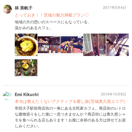
林 美帆子
2017年5月4日
とっておき！！茨城の魅力満載プラン♡
地域の方の憩いのスペースにもなっている、
温かみのあるカフェ。
Emi Kikuchi
2016年10月8日
本当は教えたくないアクティブ＆癒し旅(茨城奥久慈エリア)
常陸大子駅前商店街の一角にある古民家カフェ。商店街のレトロ
な建物巡りをした後に一息つきませんか？商店街には奥久慈シャ
モを食べられる店もあります！お腹に余裕のある方は併せてお楽
しみください。