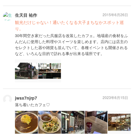
生天目 祐作
2015年6月26日
観光だけじゃない！通いたくなる大子まちなかスポット巡
り。
30年間空き家だった呉服店を改装したカフェ。地場産の食材をふ
んだんに使用した料理やスイーツを楽しめます。店内には店主の
セレクトした器や雑貨も並んでいて、各種イベントも開催される
など、いろんな目的で訪れる事が出来る場所です。
jwsx7njrp7
2023年6月15日
落ち着いたカフェ♡