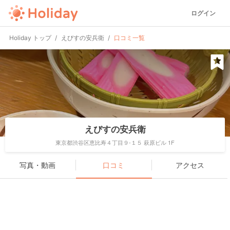
ログイン
Holiday トップ
えびすの安兵衛
口コミ一覧
えびすの安兵衛
東京都渋谷区恵比寿４丁目９-１５ 萩原ビル 1F
写真・動画
口コミ
アクセス