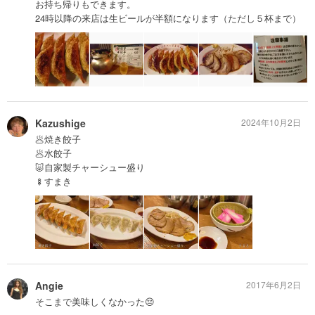
お持ち帰りもできます。
24時以降の来店は生ビールが半額になります（ただし５杯まで）
Kazushige
2024年10月2日
🥟焼き餃子
🥟水餃子
🐷自家製チャーシュー盛り
🍢すまき
Angie
2017年6月2日
そこまで美味しくなかった😔