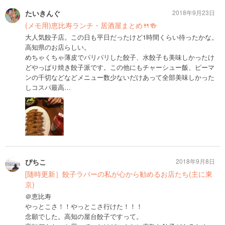
たいきんぐ
2018年9月23日
(メモ用)恵比寿ランチ・居酒屋まとめ🍴🍻
大人気餃子店。この日も平日だったけど1時間くらい待ったかな。
高知県のお店らしい。
めちゃくちゃ薄皮でパリパリした餃子、水餃子も美味しかったけ
どやっぱり焼き餃子派です。この他にもチャーシュー飯、ピーマ
ンの千切などなどメニュー数少ないだけあって全部美味しかった
しコスパ最高…
ぴちこ
2018年9月8日
[随時更新］餃子ラバーの私が心から勧めるお店たち(主に東
京)
＠恵比寿
やっとこさ！！やっとこさ行けた！！！
念願でした。高知の屋台餃子ですって。