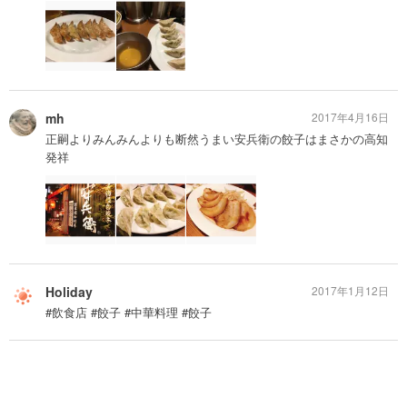
mh
2017年4月16日
正嗣よりみんみんよりも断然うまい安兵衛の餃子はまさかの高知
発祥
Holiday
2017年1月12日
#飲食店 #餃子 #中華料理 #餃子