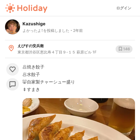
ログイン
Kazushige
よかったよ！を投稿しました
2年前
えびすの安兵衛
146
東京都渋谷区恵比寿４丁目９-１５ 萩原ビル 1F
🥟焼き餃子
🥟水餃子
🐷自家製チャーシュー盛り
🍢すまき