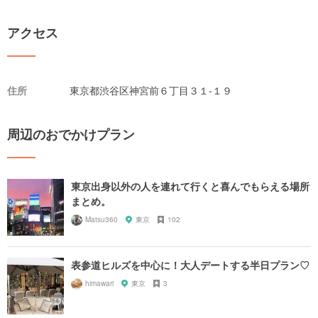
アクセス
住所
東京都渋谷区神宮前６丁目３１-１９
周辺のおでかけプラン
東京出身以外の人を連れて行くと喜んでもらえる場所
まとめ。
Matsu360
東京
102
表参道ヒルズを中心に！大人デートする半日プラン♡
himawari
東京
3