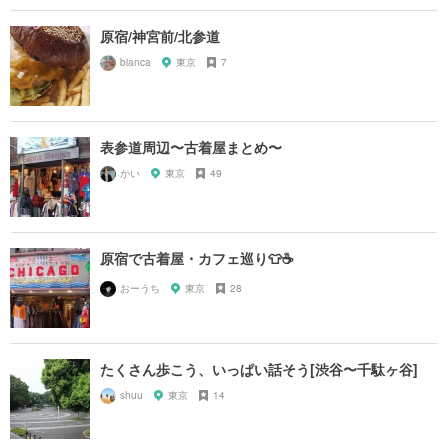
原宿/神宮前/北参道
bianca
東京
7
表参道周辺〜古着屋まとめ〜
かい
東京
49
原宿で古着屋・カフェ巡り👕☕️
おーうち
東京
28
たくさん歩こう、いっぱい話そう[渋谷〜千駄ヶ谷]
shuu
東京
14