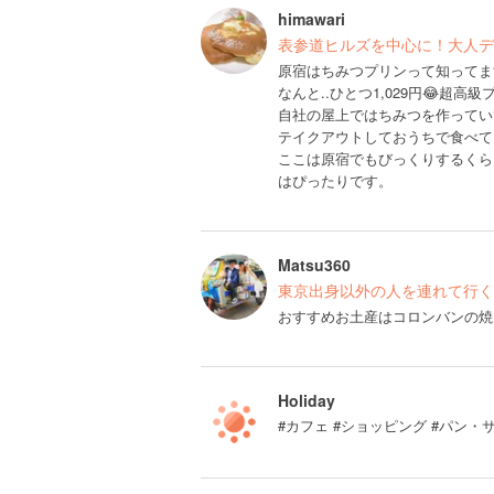
himawari
表参道ヒルズを中心に！大人デ
原宿はちみつプリンって知ってま
なんと..ひとつ1,029円😂超高
自社の屋上ではちみつを作ってい
テイクアウトしておうちで食べて
ここは原宿でもびっくりするくら
はぴったりです。
Matsu360
東京出身以外の人を連れて行く
おすすめお土産はコロンバンの焼
Holiday
#カフェ #ショッピング #パン・