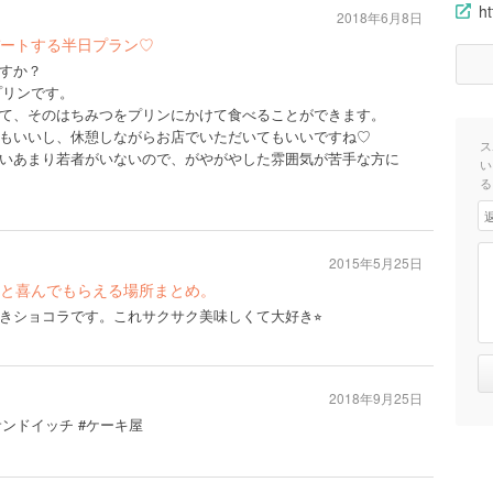
ht
2018年6月8日
ートする半日プラン♡
すか？
級プリンです。
て、そのはちみつをプリンにかけて食べることができます。
もいいし、休憩しながらお店でいただいてもいいですね♡
ス
いあまり若者がいないので、がやがやした雰囲気が苦手な方に
い
る
2015年5月25日
と喜んでもらえる場所まとめ。
きショコラです。これサクサク美味しくて大好き⭐︎
2018年9月25日
サンドイッチ #ケーキ屋