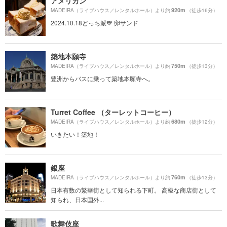
アメリカン
920m
MADEIRA（ライブハウス／レンタルホール）より約
（徒歩16分）
2024.10.18どっち派💙 卵サンド
築地本願寺
750m
MADEIRA（ライブハウス／レンタルホール）より約
（徒歩13分）
豊洲からバスに乗って築地本願寺へ。
Turret Coffee （ターレットコーヒー）
680m
MADEIRA（ライブハウス／レンタルホール）より約
（徒歩12分）
いきたい！築地！
銀座
760m
MADEIRA（ライブハウス／レンタルホール）より約
（徒歩13分）
日本有数の繁華街として知られる下町。 高級な商店街として
知られ、日本国外...
歌舞伎座