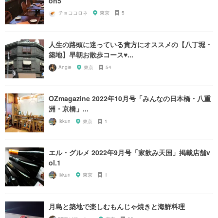
on5
チョココロネ
東京
5
人生の路頭に迷っている貴方にオススメの【八丁堀・
築地】早朝お散歩コース♥...
Angie
東京
54
OZmagazine 2022年10月号「みんなの日本橋・八重
洲・京橋」...
Ikkun
東京
1
エル・グルメ 2022年9月号「家飲み天国」掲載店舗v
ol.1
Ikkun
東京
1
月島と築地で楽しむもんじゃ焼きと海鮮料理