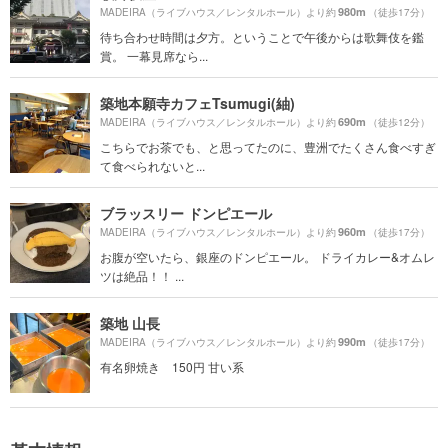
980m
MADEIRA（ライブハウス／レンタルホール）より約
（徒歩17分）
待ち合わせ時間は夕方。ということで午後からは歌舞伎を鑑
賞。 一幕見席なら...
築地本願寺カフェTsumugi(紬)
690m
MADEIRA（ライブハウス／レンタルホール）より約
（徒歩12分）
こちらでお茶でも、と思ってたのに、豊洲でたくさん食べすぎ
て食べられないと...
ブラッスリー ドンピエール
960m
MADEIRA（ライブハウス／レンタルホール）より約
（徒歩17分）
お腹が空いたら、銀座のドンピエール。 ドライカレー&オムレ
ツは絶品！！ ...
築地 山長
990m
MADEIRA（ライブハウス／レンタルホール）より約
（徒歩17分）
有名卵焼き 150円 甘い系