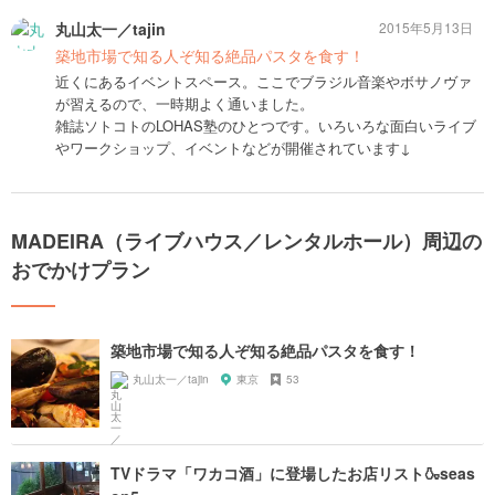
丸山太一／tajin
2015年5月13日
築地市場で知る人ぞ知る絶品パスタを食す！
近くにあるイベントスペース。ここでブラジル音楽やボサノヴァ
が習えるので、一時期よく通いました。
雑誌ソトコトのLOHAS塾のひとつです。いろいろな面白いライブ
やワークショップ、イベントなどが開催されています↓
MADEIRA（ライブハウス／レンタルホール）周辺の
おでかけプラン
築地市場で知る人ぞ知る絶品パスタを食す！
丸山太一／tajin
東京
53
TVドラマ「ワカコ酒」に登場したお店リスト🍶seas