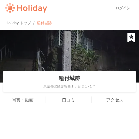
ログイン
Holiday トップ
稲付城跡
稲付城跡
東京都北区赤羽西１丁目２１-１７
写真・動画
口コミ
アクセス