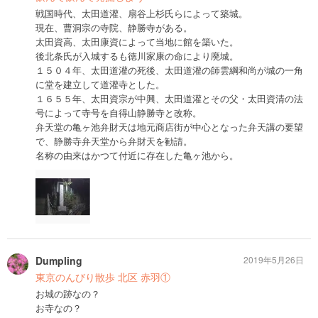
戦国時代、太田道灌、扇谷上杉氏らによって築城。
現在、曹洞宗の寺院、静勝寺がある。
太田資高、太田康資によって当地に館を築いた。
後北条氏が入城するも徳川家康の命により廃城。
１５０４年、太田道灌の死後、太田道灌の師雲綱和尚が城の一角
に堂を建立して道灌寺とした。
１６５５年、太田資宗が中興、太田道灌とその父・太田資清の法
号によって寺号を自得山静勝寺と改称。
弁天堂の亀ヶ池弁財天は地元商店街が中心となった弁天講の要望
で、静勝寺弁天堂から弁財天を勧請。
名称の由来はかつて付近に存在した亀ヶ池から。
Dumpling
2019年5月26日
東京のんびり散歩 北区 赤羽①
お城の跡なの？
お寺なの？