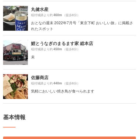
丸健水産
460m
稲付城跡より約
（徒歩8分）
おとなの週末 2022年7月号「東京下町 おいしい旅」に掲載さ
れたスポット
鯉とうなぎのまるます家 総本店
450m
稲付城跡より約
（徒歩8分）
未
佐藤商店
440m
稲付城跡より約
（徒歩8分）
気軽においしい焼き鳥が食べられます
基本情報