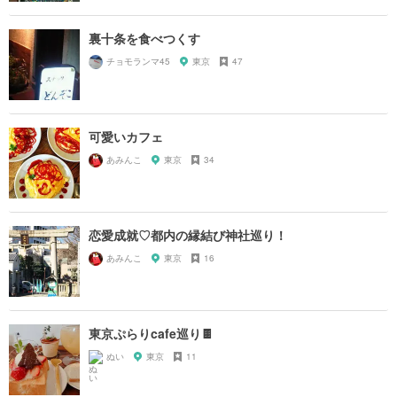
裏十条を食べつくす
チョモランマ45
東京
47
可愛いカフェ
あみんこ
東京
34
恋愛成就♡都内の縁結び神社巡り！
あみんこ
東京
16
東京ぷらりcafe巡り🍫
ぬい
東京
11