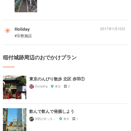
Holiday
2017年1月10日
#宗教施設
稲付城跡周辺のおでかけプラン
東京のんびり散歩 北区 赤羽①
Dumpling
東京
2
飲んで飲んで発掘しよう
関西が好っきゃねん
東京
1