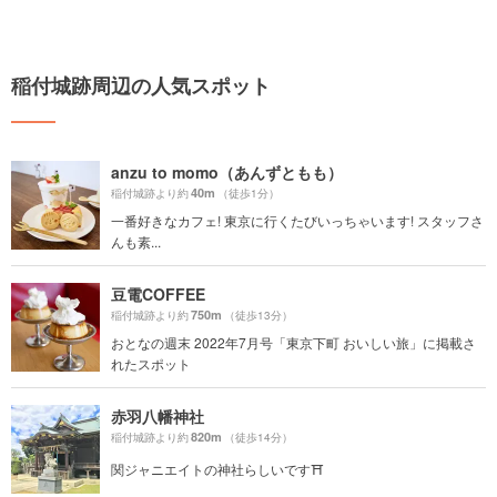
稲付城跡周辺の人気スポット
anzu to momo（あんずともも）
40m
稲付城跡より約
（徒歩1分）
一番好きなカフェ! 東京に行くたびいっちゃいます! スタッフさ
んも素...
豆電COFFEE
750m
稲付城跡より約
（徒歩13分）
おとなの週末 2022年7月号「東京下町 おいしい旅」に掲載さ
れたスポット
赤羽八幡神社
820m
稲付城跡より約
（徒歩14分）
関ジャニエイトの神社らしいです⛩