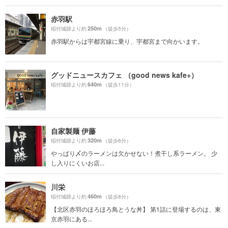
赤羽駅
250m
稲付城跡より約
（徒歩5分）
赤羽駅からは宇都宮線に乗り、宇都宮まで向かいます。
グッドニュースカフェ （good news kafe+）
640m
稲付城跡より約
（徒歩11分）
自家製麺 伊藤
320m
稲付城跡より約
（徒歩6分）
やっぱり〆のラーメンは欠かせない！煮干し系ラーメン。 少
し入りにくいお店...
川栄
460m
稲付城跡より約
（徒歩8分）
【北区赤羽のほろほろ鳥とうな丼】 第1話に登場するのは、東
京赤羽にある...