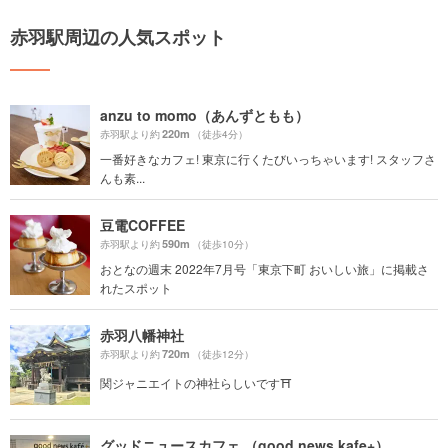
赤羽駅周辺の人気スポット
anzu to momo（あんずともも）
220m
赤羽駅より約
（徒歩4分）
一番好きなカフェ! 東京に行くたびいっちゃいます! スタッフさ
んも素...
豆電COFFEE
590m
赤羽駅より約
（徒歩10分）
おとなの週末 2022年7月号「東京下町 おいしい旅」に掲載さ
れたスポット
赤羽八幡神社
720m
赤羽駅より約
（徒歩12分）
関ジャニエイトの神社らしいです⛩
グッドニュースカフェ （good news kafe+）