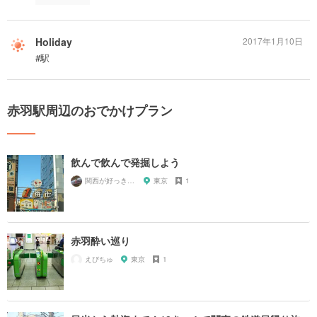
Holiday
2017年1月10日
#駅
赤羽駅周辺のおでかけプラン
飲んで飲んで発掘しよう
関西が好っきゃねん
東京
1
赤羽酔い巡り
えびちゅ
東京
1