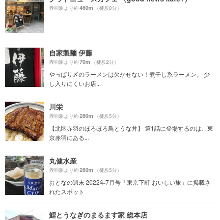
460m
赤羽駅より約
（徒歩8分）
自家製麺 伊藤
70m
赤羽駅より約
（徒歩2分）
やっぱり〆のラーメンは欠かせない！煮干し系ラーメン。 少
し入りにくいお店...
川栄
280m
赤羽駅より約
（徒歩5分）
【北区赤羽のほろほろ鳥とうな丼】 第1話に登場するのは、東
京赤羽にある...
丸健水産
260m
赤羽駅より約
（徒歩5分）
おとなの週末 2022年7月号「東京下町 おいしい旅」に掲載さ
れたスポット
鯉とうなぎのまるます家 総本店