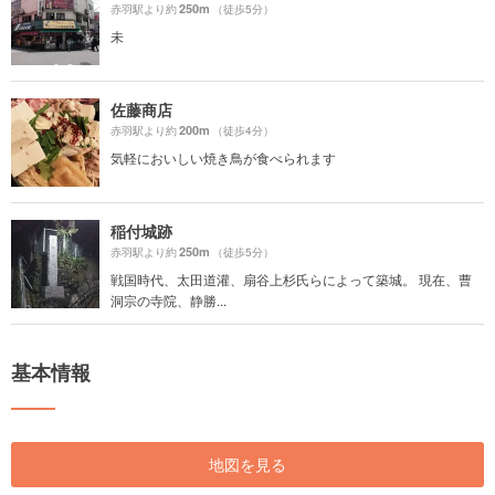
250m
赤羽駅より約
（徒歩5分）
未
佐藤商店
200m
赤羽駅より約
（徒歩4分）
気軽においしい焼き鳥が食べられます
稲付城跡
250m
赤羽駅より約
（徒歩5分）
戦国時代、太田道灌、扇谷上杉氏らによって築城。 現在、曹
洞宗の寺院、静勝...
基本情報
地図を見る