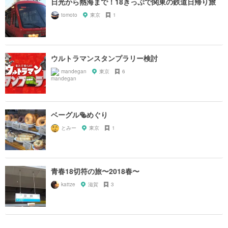
日光から熱海まで！18きっぷで関東の鉄道日帰り旅
tomoto
東京
1
ウルトラマンスタンプラリー検討
mandegan
東京
6
ベーグル🥯めぐり
とみー
東京
1
青春18切符の旅〜2018春〜
kattze
滋賀
3