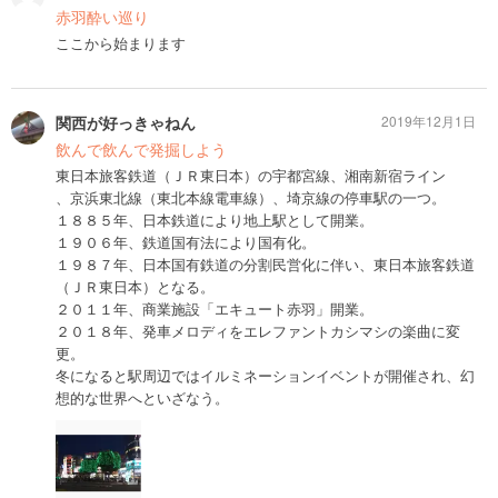
赤羽酔い巡り
ここから始まります
関西が好っきゃねん
2019年12月1日
飲んで飲んで発掘しよう
東日本旅客鉄道（ＪＲ東日本）の宇都宮線、湘南新宿ライン
、京浜東北線（東北本線電車線）、埼京線の停車駅の一つ。
１８８５年、日本鉄道により地上駅として開業。
１９０６年、鉄道国有法により国有化。
１９８７年、日本国有鉄道の分割民営化に伴い、東日本旅客鉄道
（ＪＲ東日本）となる。
２０１１年、商業施設「エキュート赤羽」開業。
２０１８年、発車メロディをエレファントカシマシの楽曲に変
更。
冬になると駅周辺ではイルミネーションイベントが開催され、幻
想的な世界へといざなう。