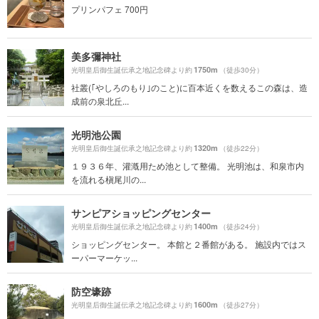
プリンパフェ 700円
美多彌神社
1750m
光明皇后御生誕伝承之地記念碑より約
（徒歩30分）
社叢(｢やしろのもり｣のこと)に百本近くを数えるこの森は、造
成前の泉北丘...
光明池公園
1320m
光明皇后御生誕伝承之地記念碑より約
（徒歩22分）
１９３６年、灌漑用ため池として整備。 光明池は、和泉市内
を流れる槇尾川の...
サンピアショッピングセンター
1400m
光明皇后御生誕伝承之地記念碑より約
（徒歩24分）
ショッピングセンター。 本館と２番館がある。 施設内ではス
ーパーマーケッ...
防空壕跡
1600m
光明皇后御生誕伝承之地記念碑より約
（徒歩27分）