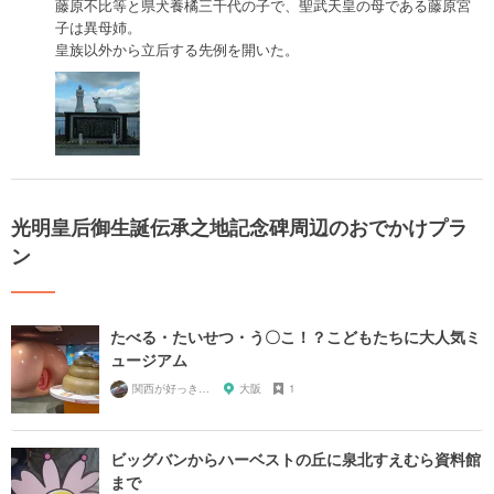
藤原不比等と県犬養橘三千代の子で、聖武天皇の母である藤原宮
子は異母姉。
皇族以外から立后する先例を開いた。
光明皇后御生誕伝承之地記念碑周辺のおでかけプラ
ン
たべる・たいせつ・う〇こ！？こどもたちに大人気ミ
ュージアム
関西が好っきゃねん
大阪
1
ビッグバンからハーベストの丘に泉北すえむら資料館
まで