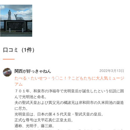
口コミ（1件）
関西が好っきゃねん
2022年3月13日
たべる・たいせつ・う〇こ！？こどもたちに大人気ミュージ
アム
７０１年、和泉市の浄福寺で光明皇后が誕生したという伝説に因
んで光明池と命名。
夫の聖武天皇および異父兄の橘諸兄は岸和田市の久米田池の築造
に尽力。
光明皇后は、日本の第４５代天皇・聖武天皇の皇后。
正式な尊号は天平応真仁正皇太后。
通称、光明子、藤三娘。