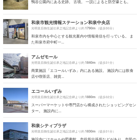
鴨谷公園内にある史跡。 古墳。 一説によると防空壕とも。
和泉市観光情報ステーション和泉中央店
1790m
光明皇后御生誕伝承之地記念碑より約
（徒歩30分）
和泉市内を中心とする観光案内や情報発信を行っている。 ま
た和泉市府中町一...
アムゼモール
1840m
光明皇后御生誕伝承之地記念碑より約
（徒歩31分）
商業施設「エコールいずみ」内にある施設。 施設内には飲食
店や喫茶店、雑貨...
エコールいずみ
1880m
光明皇后御生誕伝承之地記念碑より約
（徒歩32分）
スーパーマーケットや専門店から構成されたショッピングセン
ター。 施設内に...
和泉シティプラザ
1830m
光明皇后御生誕伝承之地記念碑より約
（徒歩31分）
施設内にはホールや図書館、市役所出張所などがあり、市民の