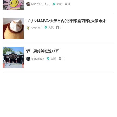
関西が好っきゃねん
大阪
8
プリンMAP🍮/大阪市内(北東部,南西部),大阪市外
ゆかログ
大阪
7
堺 風鈴神社巡り⛩
arigoma27
大阪
1