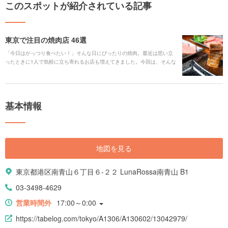
このスポットが紹介されている記事
東京で注目の焼肉店 46選
「今日はがっつり食べたい！」そんな日にぴったりの焼肉。最近は思い立
ったときに1人で気軽に立ち寄れるお店も増えてきました。今回は、そんな
お一人様向けのお店から、家族や仲間と楽しめる人気店、デートやとって
おきの日に行きたい高級焼肉まで、Holiday編集部が厳選。おすすめスポッ
トを参考に、自分のスタイルにあったお店を探してみてくださいね。
基本情報
地図を見る
東京都港区南青山６丁目６-２２ LunaRossa南青山 B1
03-3498-4629
営業時間外
17:00～0:00
https://tabelog.com/tokyo/A1306/A130602/13042979/