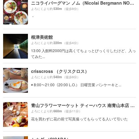
ニコライバーグマン ノム（Nicolai Bergmann NOMU ）
530m
よろにくより約
（徒歩9分）
・
根津美術館
220m
よろにくより約
（徒歩4分）
13:00 入館料2000円は高くてちょっとびっくりしたけど、入っ
てみた...
crisscross （クリスクロス）
540m
よろにくより約
（徒歩9分）
◉ 8:00〜21:00（20:00 L.O.） 日曜営業 パンケーキと...
青山フラワーマーケット ティーハウス 南青山本店 （Aoyama Flower Market TEA HOUSE）
660m
よろにくより約
（徒歩11分）
花を買わずに花の前で写真撮ってもらってる人いて引いた