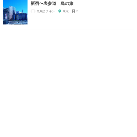
新宿〜表参道 鳥の旅
丸焼きチキン
東京
3