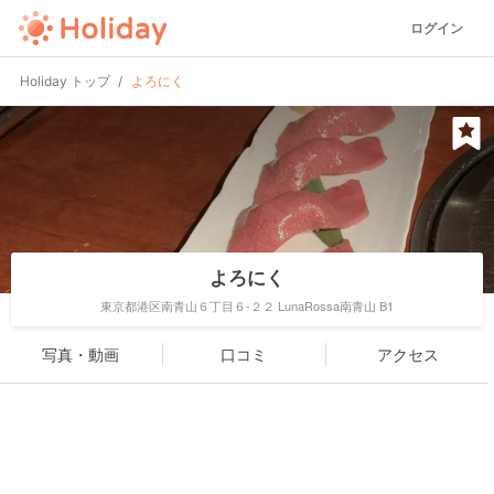
ログイン
Holiday トップ
よろにく
よろにく
東京都港区南青山６丁目６-２２ LunaRossa南青山 B1
写真・動画
口コミ
アクセス