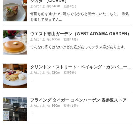
シカダ （CICADA）
540m
よろにくより約
（徒歩9分）
何度も前を通りつつ混んでるからと諦めていたこちら。 勇気
を出して奥まで入...
ウエスト青山ガーデン（WEST AOYAMA GARDEN）
980m
よろにくより約
（徒歩17分）
そんなに広くはないけどお庭があってテラス席があります。
クリントン・ストリート・ベイキング・カンパニー（CLINTON ST. BAKING COMPANY & RESTAURANT）
290m
よろにくより約
（徒歩5分）
・
フライング タイガー コペンハーゲン 表参道ストア
950m
よろにくより約
（徒歩16分）
・