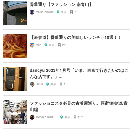
骨董通り【ファッション 南青山】
maisatomiam
東京
7
【表参道】骨董通りの美味しいランチ♡10選！！
mzh
東京
245
dancyu 2023年1月号「いま、東京で行きたいのはこ
んな店です。」...
Ikkun
東京
1
ファッショニスタ必見の古着屋巡り。原宿/表参道/青
山編
Tomoko Kurahashi
東京
102