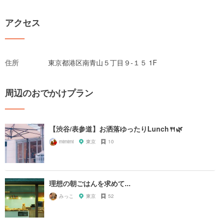
アクセス
住所
東京都港区南青山５丁目９-１５ 1F
周辺のおでかけプラン
【渋谷/表参道】お洒落ゆったりLunch🍴🌿
mimimi
東京
10
理想の朝ごはんを求めて...
みっこ
東京
52