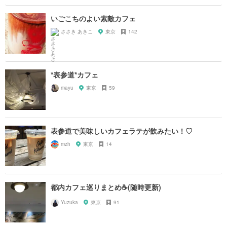
いごこちのよい素敵カフェ
ささき あきこ
東京
142
*表参道*カフェ
mayu
東京
59
表参道で美味しいカフェラテが飲みたい！♡
mzh
東京
14
都内カフェ巡りまとめ☕️(随時更新)
Yuzuka
東京
91