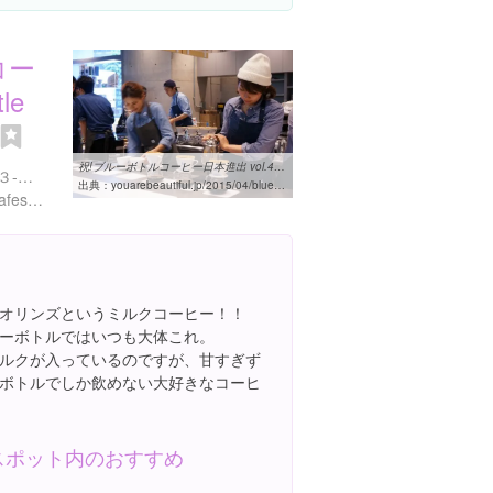
コー
le
祝!ブルーボトルコーヒー日本進出 vol.4 西海岸より美味しい?? 日本第2 ...
東京都港区南青山３丁目１３-１４
出典：
youarebeautiful.jp/2015/04/bluebottlecoffee_aoyama
https://bluebottlecoffee.jp/cafes/aoyama
オリンズというミルクコーヒー！！
ーボトルではいつも大体これ。
ルクが入っているのですが、甘すぎず
ボトルでしか飲めない大好きなコーヒ
スポット内のおすすめ