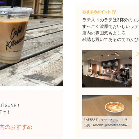
ラテストのラテは3杯分のエ
すっごく濃厚でおいしいラテ
店内の雰囲気もよし♡
雑誌も置いてあるのでのんび
TSUNE！
好き！
LATTEST（ラテスト）」 11月のNew Flavor “マカダミア バニラ ラテ ...
内のおすすめ
出典：
ameblo.jp/omotesando-info/entry-11398995858.html