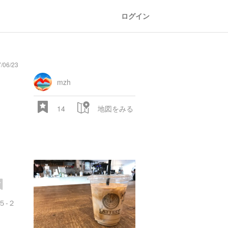
ログイン
/06/23
mzh
14
地図をみる
５-２