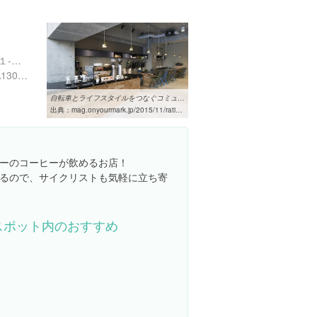
東京都渋谷区神宮前３丁目１-２６ 1F
https://tabelog.com/tokyo/A1306/A130603/13190226/
自転車とライフスタイルをつなぐコミュニティ＆スペースRATIO &Cが登場 ...
出典：
mag.onyourmark.jp/2015/11/ratio/84513
ーのコーヒーが飲めるお店！
るので、サイクリストも気軽に立ち寄
スポット内のおすすめ