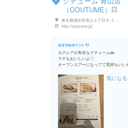
クチューム 青山店
（COUTUME）
東京都港区南青山５丁目９-１５ 1F
http://coutume.jp/
エクレアが有名なクチューム🍰
ラテもおいしいよ♡
オープンエアーになってて気持ちいいカ
気になる