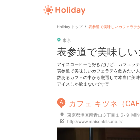
Holiday トップ
表参道で美味しいカフェラテ
東京
表参道で美味しい
アイスコーヒーも好きだけど、カフェラテもやっぱりすき
表参道で美味しいカフェラテを飲みたい人
数あるカフェの中から厳選して本当に美味
アイスしか飲まないです🎐
カフェ キツネ（CAFE
A
東京都港区南青山３丁目１５-９ MINO
http://www.maisonkitsune.fr/