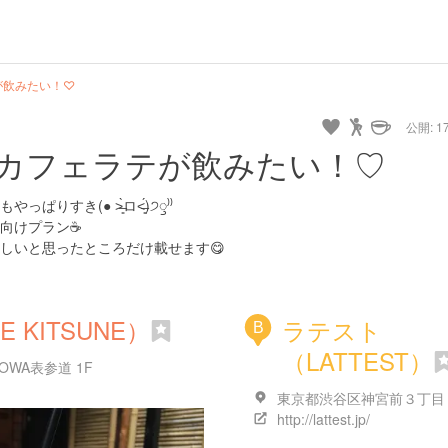
が飲みたい！♡
公開: 17
カフェラテが飲みたい！♡
(● ˃̶͈̀ロ˂̶͈́)੭ꠥ⁾⁾
向けプラン☕
しいと思ったところだけ載せます😋
 KITSUNE）
ラテスト
B
（LATTEST）
WA表参道 1F
東京都渋谷区神宮前３丁目
http://lattest.jp/