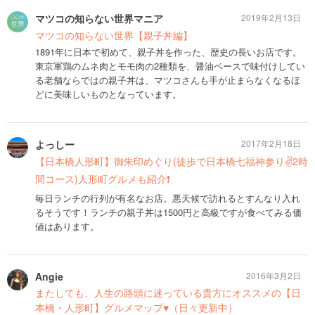
マツコの知らない世界マニア
2019年2月13日
マツコの知らない世界【親子丼編】
1891年に日本で初めて、親子丼を作った、歴史の長いお店です。
東京軍鶏のムネ肉とモモ肉の2種類を、醤油ベースで味付けしてい
る老舗ならではの親子丼は、マツコさんも手が止まらなくなるほ
どに美味しいものとなっています。
よっしー
2017年2月18日
【日本橋人形町】御朱印めぐり(徒歩で日本橋七福神参り✌️️2時
間コース)人形町グルメも紹介❗️
毎日ランチの行列が有名なお店。悪天候で訪れるとすんなり入れ
るそうです！ランチの親子丼は1500円と高級ですが食べてみる価
値はあります。
Angie
2016年3月2日
またしても、人生の路頭に迷っている貴方にオススメの【日
本橋・人形町】グルメマップ♥︎（日々更新中）