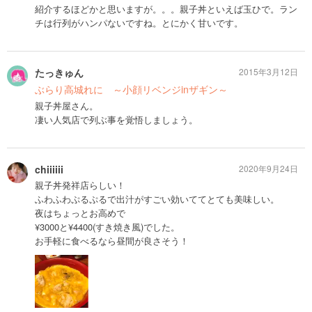
紹介するほどかと思いますが。。。親子丼といえば玉ひで。ラン
チは行列がハンパないですね。とにかく甘いです。
たっきゅん
2015年3月12日
ぶらり高城れに ～小顔リベンジinザギン～
親子丼屋さん。
凄い人気店で列ぶ事を覚悟しましょう。
chiiiiii
2020年9月24日
親子丼発祥店らしい！
ふわふわぷるぷるで出汁がすごい効いててとても美味しい。
夜はちょっとお高めで
¥3000と¥4400(すき焼き風)でした。
お手軽に食べるなら昼間が良さそう！