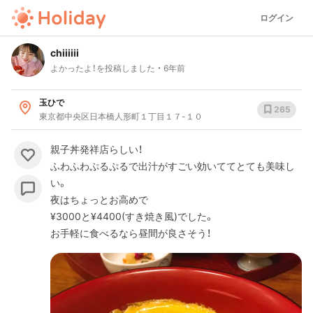
ログイン
chiiiiii
よかったよ！を投稿しました
6年前
玉ひで
265
東京都中央区日本橋人形町１丁目１７-１０
親子丼発祥店らしい！
ふわふわぷるぷるで出汁がすごい効いててとても美味し
い。
夜はちょっとお高めで
¥3000と¥4400(すき焼き風)でした。
お手軽に食べるなら昼間が良さそう！