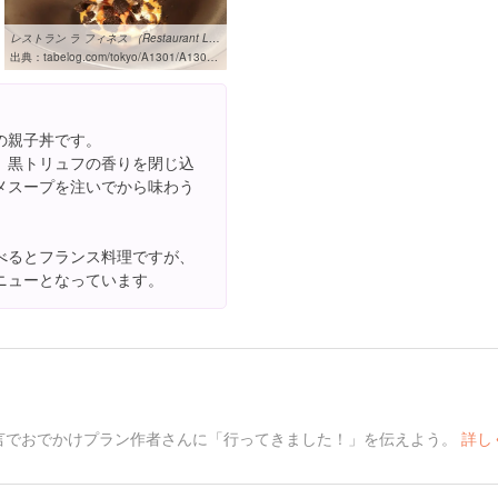
レストラン ラ フィネス （Restaurant La FinS） - 新橋/フレンチ ...
出典：
tabelog.com/tokyo/A1301/A130103/13139171
の親子丼です。
、黒トリュフの香りを閉じ込
メスープを注いでから味わう
べるとフランス料理ですが、
ニューとなっています。
言でおでかけプラン作者さんに「行ってきました！」を伝えよう。
詳し