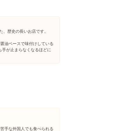
った、歴史の長いお店です。
、醤油ベースで味付けしている
も手が止まらなくなるほどに
Images about #てつえもん on Instagram
出典：
imgrumweb.com/hashtag/%E3%81%A6%E3%81%A4%E3%81%88%E3%82%82%E3%82%93
が苦手な外国人でも食べられる