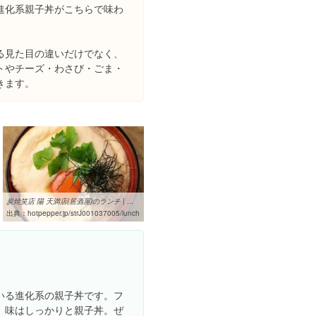
進化系親子丼がこちらで味わ
る見た目の違いだけでなく、
トやチーズ・わさび・ごま・
きます。
炭焼笑店 陽 天満店(居酒屋)のランチ | ホットペッパーグルメ
出典：
hotpepper.jp/strJ001037005/lunch
いる進化系の親子丼です。フ
、味はしっかりと親子丼。ぜ