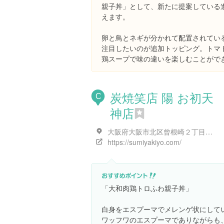
親子丼」として、新たに提案している
えます。
卵と鳥とネギが分かれて配置されてい
注目したいのが追加トッピング。トマ
鶏スープで味の違いを楽しむことがで
炭焼笑店 陽 お初天
C
神店
大阪府大阪市北区曾根崎２丁目１０-６
https://sumiyakiyo.com/
「大和肉鶏トロふわ親子丼」
白身をエスプーマでメレンゲ状にして
ワッフワのエスプーマでありながらも