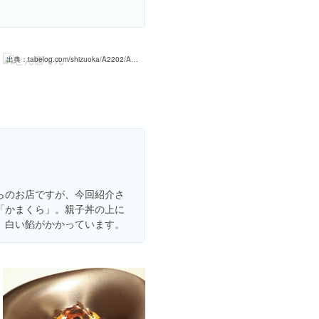
白い親子丼！』by naxtutomaki : とん唐てん - 助信/とんかつ [食べログ]
出典：
tabelog.com/shizuoka/A2202/A220201/22028186/dtlrvwlst/B193406681
らのお店ですが、今回紹介さ
「かまくら」。親子丼の上に
、白い餡がかかっています。