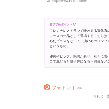
http://www.la-fins.com/
フレンチレストランで味わえる進化系
コースの一品として登場するこちらは
めたグラスをとって、濃いめのコンソ
というもの。
卵黄やピラフ、鶏肉があり、別々に食
全て混ぜると親子丼になる不思議なメ
フォトレポ
0件
写真と一