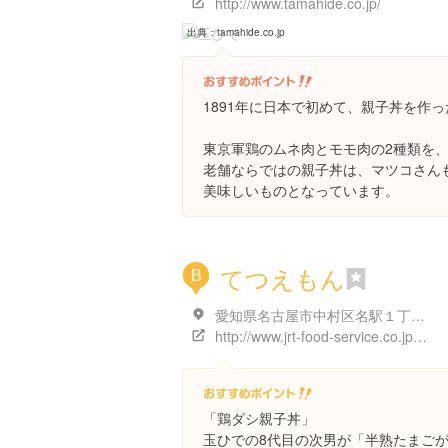
http://www.tamahide.co.jp/
玉ひで
出典：
tamahide.co.jp
1891年に日本で初めて、親子丼を作
東京軍鶏のムネ肉とモモ肉の2種類を
老舗ならではの親子丼は、マツコさん
美味しいものとなっています。
てつえもん
B
愛知県名古屋市中村区名駅１丁目１ 名古屋市中村区名駅１丁目１-４
http://www.jrt-food-service.co.jp/store/details19.html
「鶏ダシ親子丼」
玉ひでの8代目の次男が「半熟たまご