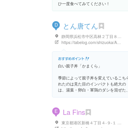
ひ一度食べてみてください！
とん唐てん
D
静岡県浜松市中区高林２丁目８-３０
https://tabelog.com/shizuoka/A2202/A220201/22028186/
白い親子丼「かまくら」
季節によって親子丼を変えているこち
れたのは見た目のインパクトも絶大の
は、湯葉・卵白・軍鶏のダシを混ぜた
La Fins
E
東京都港区新橋４丁目４-９-１ 新橋プラザビルB1F