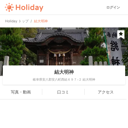
ログイン
Holiday トップ
結大明神
結大明神
岐阜県安八郡安八町西結６９７−２ 結大明神
写真・動画
口コミ
アクセス