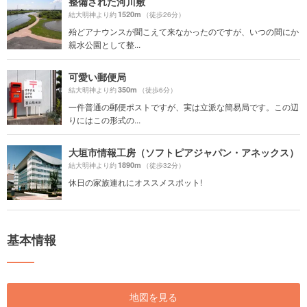
整備された河川敷
1520m
結大明神より約
（徒歩26分）
殆どアナウンスが聞こえて来なかったのですが、いつの間にか
親水公園として整...
可愛い郵便局
350m
結大明神より約
（徒歩6分）
一件普通の郵便ポストですが、実は立派な簡易局です。この辺
りにはこの形式の...
大垣市情報工房（ソフトピアジャパン・アネックス）
1890m
結大明神より約
（徒歩32分）
休日の家族連れにオススメスポット!
基本情報
地図を見る