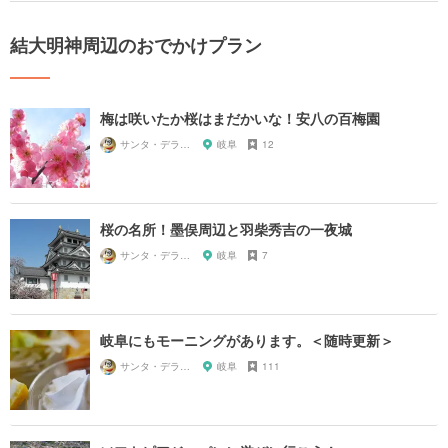
結大明神周辺のおでかけプラン
梅は咲いたか桜はまだかいな！安八の百梅園
サンタ・デラックス
岐阜
12
桜の名所！墨俣周辺と羽柴秀吉の一夜城
サンタ・デラックス
岐阜
7
岐阜にもモーニングがあります。＜随時更新＞
サンタ・デラックス
岐阜
111