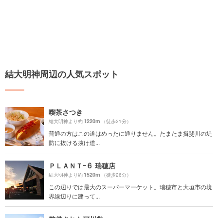
結大明神周辺の人気スポット
喫茶さつき
1220m
結大明神より約
（徒歩21分）
普通の方はこの道はめったに通りません。たまたま揖斐川の堤
防に抜ける抜け道...
ＰＬＡＮＴｰ６ 瑞穂店
1520m
結大明神より約
（徒歩26分）
この辺りでは最大のスーパーマーケット。瑞穂市と大垣市の境
界線辺りに建って...