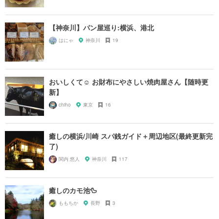
【神奈川】パン屋巡り:横浜、港北
はにゃ
神奈川
19
おいしくて☺︎ お財布にやさしい焼肉屋さん【随時更
新】
chiho
東京
16
癒しの横浜/川崎 スパ銭ガイド＋周辺地区(最終更新完
了)
関内 悠人
神奈川
117
癒しのカモ池🦆
ももちか
長野
3