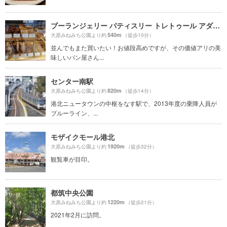
ブーランジェリー パティスリー トレトゥール アダチ（Boulangerie Patisserie Traiteur ADACHI）
540m
大原みねみち公園より約
（徒歩10分）
並んでもまた買いたい！お値段高めですが、その価値アリの美
味しいパン屋さん...
センター南駅
820m
大原みねみち公園より約
（徒歩14分）
港北ニュータウンの中枢をなす駅で、2013年度の乗降人員が
ブルーライン、...
モザイクモール港北
1920m
大原みねみち公園より約
（徒歩32分）
観覧車が目印。
都筑中央公園
1220m
大原みねみち公園より約
（徒歩21分）
2021年2月に訪問。