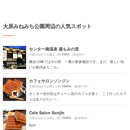
大原みねみち公園周辺の人気スポット
センター南温泉 湯もみの里
330m
大原みねみち公園より約
（徒歩6分）
横浜/川崎では今の所、一番の新参施設です。まだ、新しい匂
いが館内あちこち...
カフェサロンソンジン
1560m
大原みねみち公園より約
（徒歩27分）
センター北付近はチェーン店のカフェが多く、こう行ったカフ
ェはありがたい！...
Cafe Salon Sonjin
1540m
大原みねみち公園より約
（徒歩26分）
5cm