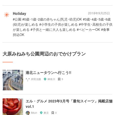
Holiday
2018年9月25日
#公園 #0歳･1歳･2歳の赤ちゃん(乳児･幼児)OK #3歳･4歳･5歳･6歳
(幼児)が楽しめる #小学生の子供が楽しめる #中学生･高校生の子供
が楽しめる #子供と一緒に大人も楽しめる #ベビーカーOK #食事
持込OK
大原みねみち公園周辺のおでかけプラン
港北ニュータウンへ行こう!!
岸田法眼
神奈川
5
エル・グルメ 2023年3月号「最旬スイーツ」掲載店舗
vol.1
Ikkun
東京
0