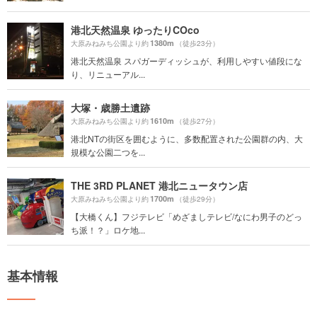
港北天然温泉 ゆったりCOco
1380m
大原みねみち公園より約
（徒歩23分）
港北天然温泉 スパガーディッシュが、利用しやすい値段にな
り、リニューアル...
大塚・歳勝土遺跡
1610m
大原みねみち公園より約
（徒歩27分）
港北NTの街区を囲むように、多数配置された公園群の内、大
規模な公園二つを...
THE 3RD PLANET 港北ニュータウン店
1700m
大原みねみち公園より約
（徒歩29分）
【大橋くん】フジテレビ「めざましテレビ/なにわ男子のどっ
ち派！？」ロケ地...
基本情報