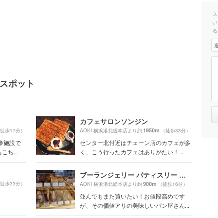
ス
い
る
気スポット
カフェサロンソンジン
1950m
徒歩17分）
AOKI 横浜港北総本店より約
（徒歩33分）
参施設で
センター北付近はチェーン店のカフェが多
ち...
く、こう行ったカフェはありがたい！...
ブーランジェリー パティスリー トレトゥール アダチ（Boulangerie Patisserie Traiteur ADACHI）
徒歩33分）
900m
AOKI 横浜港北総本店より約
（徒歩16分）
並んでもまた買いたい！お値段高めです
が、その価値アリの美味しいパン屋さん...