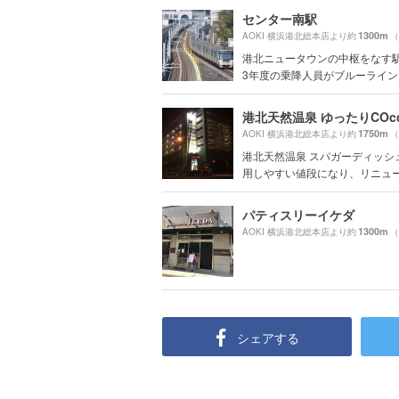
センター南駅
1300m
AOKI 横浜港北総本店より約
（
港北ニュータウンの中枢をなす駅
3年度の乗降人員がブルーライン、.
港北天然温泉 ゆったりCOc
1750m
AOKI 横浜港北総本店より約
（
港北天然温泉 スパガーディッシ
用しやすい値段になり、リニューア
パティスリーイケダ
1300m
AOKI 横浜港北総本店より約
（
シェアする