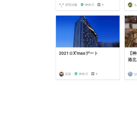
岸田法眼
神奈川
5
も
2021☆X'masデート
【神
港北
設楽
神奈川
4
は