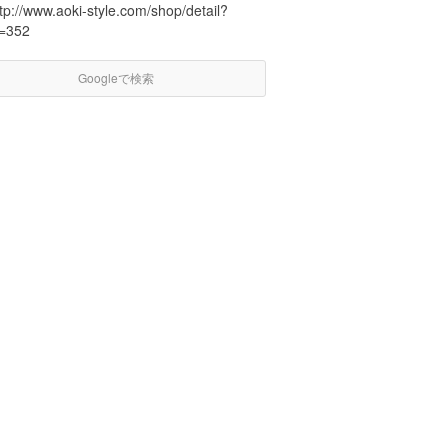
tp://www.aoki-style.com/shop/detail?
d=352
Googleで検索