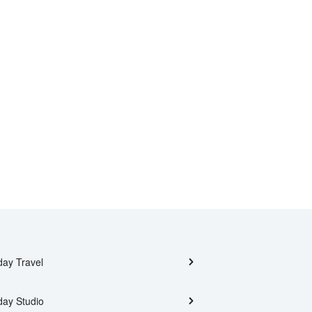
day Travel
day Studio