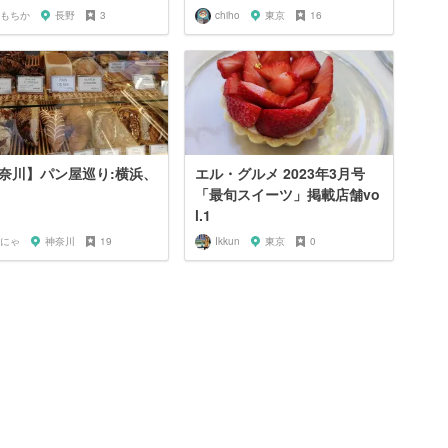
もちか
長野
3
chiho
東京
16
奈川】パン屋巡り:横浜、
エル・グルメ 2023年3月号
「最旬スイーツ」掲載店舗vo
l.1
にゃ
神奈川
19
Ikkun
東京
0