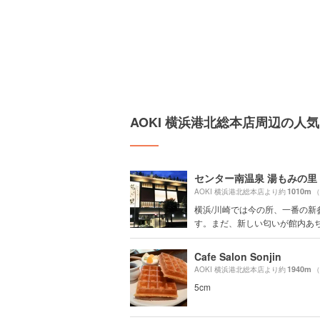
AOKI 横浜港北総本店周辺の人
センター南温泉 湯もみの里
1010m
AOKI 横浜港北総本店より約
（
横浜/川崎では今の所、一番の新
す。まだ、新しい匂いが館内あちこ
Cafe Salon Sonjin
1940m
AOKI 横浜港北総本店より約
（
5cm