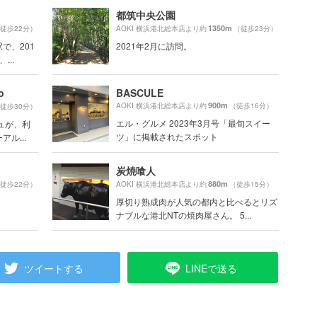
都筑中央公園
1350m
徒歩22分）
AOKI 横浜港北総本店より約
（徒歩23分）
で、201
2021年2月に訪問。
..
o
BASCULE
900m
AOKI 横浜港北総本店より約
（徒歩16分）
徒歩30分）
エル・グルメ 2023年3月号「最旬スイー
ュが、利
ツ」に掲載されたスポット
ル...
炭焼喰人
880m
徒歩22分）
AOKI 横浜港北総本店より約
（徒歩15分）
厚切り熟成肉が人気の都内と比べるとリズ
ナブルな港北NTの焼肉屋さん。 5...
ツイートする
LINEで送る