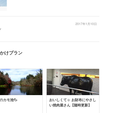
2017年1月10日
プ
でかけプラン
のカモ池🦆
おいしくて☺︎ お財布にやさし
い焼肉屋さん【随時更新】