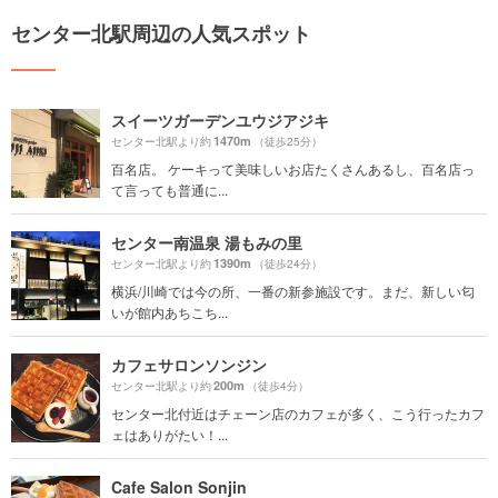
センター北駅周辺の人気スポット
スイーツガーデンユウジアジキ
1470m
センター北駅より約
（徒歩25分）
百名店。 ケーキって美味しいお店たくさんあるし、百名店っ
て言っても普通に...
センター南温泉 湯もみの里
1390m
センター北駅より約
（徒歩24分）
横浜/川崎では今の所、一番の新参施設です。まだ、新しい匂
いが館内あちこち...
カフェサロンソンジン
200m
センター北駅より約
（徒歩4分）
センター北付近はチェーン店のカフェが多く、こう行ったカフ
ェはありがたい！...
Cafe Salon Sonjin