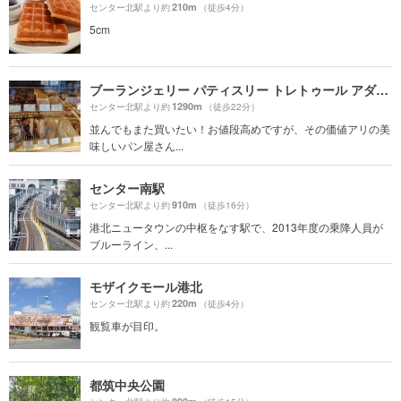
210m
センター北駅より約
（徒歩4分）
5cm
ブーランジェリー パティスリー トレトゥール アダチ（Boulangerie Patisserie Traiteur ADACHI）
1290m
センター北駅より約
（徒歩22分）
並んでもまた買いたい！お値段高めですが、その価値アリの美
味しいパン屋さん...
センター南駅
910m
センター北駅より約
（徒歩16分）
港北ニュータウンの中枢をなす駅で、2013年度の乗降人員が
ブルーライン、...
モザイクモール港北
220m
センター北駅より約
（徒歩4分）
観覧車が目印。
都筑中央公園