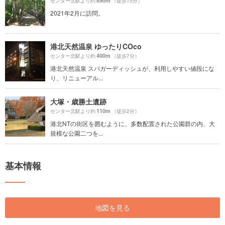
890m
センター北駅より約
（徒歩15分）
2021年2月に訪問。
港北天然温泉 ゆったりCOco
400m
センター北駅より約
（徒歩7分）
港北天然温泉 スパガーディッシュが、利用しやすい値段にな
り、リニューアル...
大塚・歳勝土遺跡
110m
センター北駅より約
（徒歩2分）
港北NTの街区を囲むように、多数配置された公園群の内、大
規模な公園二つを...
基本情報
地図を見る