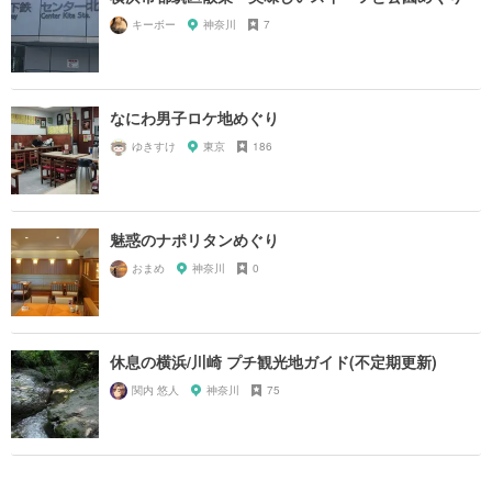
キーボー
神奈川
7
なにわ男子ロケ地めぐり
ゆきすけ
東京
186
魅惑のナポリタンめぐり
おまめ
神奈川
0
休息の横浜/川崎 プチ観光地ガイド(不定期更新)
関内 悠人
神奈川
75