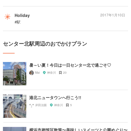
Holiday
2017年1月10日
#駅
センター北駅周辺のおでかけプラン
暑～い夏！今日は一日センター北で過ごそ♡
Mai
神奈川
20
港北ニュータウンへ行こう!!
岸田法眼
神奈川
5
横浜市都筑区散策〜美味しいスイーツと公園めぐり〜