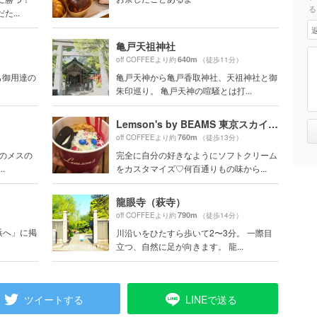
る
...
亀戸天祖神社
640m
）
off COFFEEより約
（徒歩11分）
氏も御用達の
亀戸天神から亀戸香取神社、天祖神社と御
朱印巡り。 亀戸天神の喧騒とは打...
Lemson's by BEAMS 東京スカイツリータウン・ソラマチ店（レムソンズ）
760m
）
off COFFEEより約
（徒歩13分）
沢のメスの
完全に自分の好きなようにソフトクリーム
.
をカスタマイズ♡何百通りもの味から...
龍眼寺（萩寺）
）
790m
off COFFEEより約
（徒歩14分）
横浜へ」に掲
川沿いをひたすら歩いて2〜3分。 一際目
立つ、自然に足が向きます。 龍...
ツイートする
LINEで送る