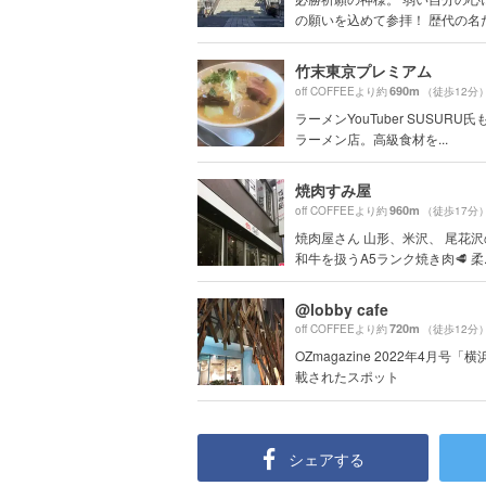
の願いを込めて参拝！ 歴代の名だた
竹末東京プレミアム
690m
off COFFEEより約
（徒歩12分
ラーメンYouTuber SUSURU
ラーメン店。高級食材を...
焼肉すみ屋
960m
off COFFEEより約
（徒歩17分
焼肉屋さん 山形、米沢、 尾花
和牛を扱うA5ランク焼き肉🥩 柔..
@lobby cafe
720m
off COFFEEより約
（徒歩12分
OZmagazine 2022年4月号「
載されたスポット
シェアする