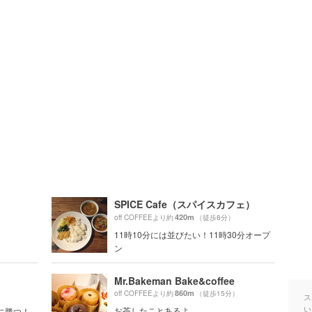
SPICE Cafe（スパイスカフェ）
420m
）
off COFFEEより約
（徒歩8分）
11時10分には並びたい！11時30分オープ
ン
Mr.Bakeman Bake&coffee
860m
off COFFEEより約
（徒歩15分）
）
ス
い
お茶したことあるよ
に勝つ！