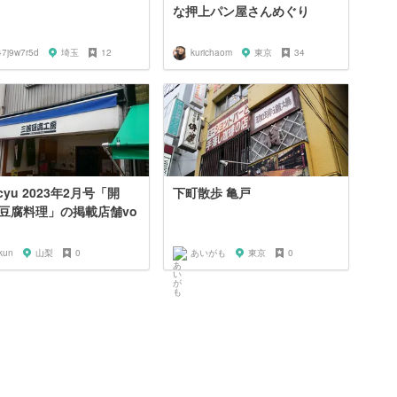
な押上パン屋さんめぐり
47j9w7r5d
埼玉
12
kurichaom
東京
34
cyu 2023年2月号「開
下町散歩 亀戸
豆腐料理」の掲載店舗vo
kun
山梨
0
あいがも
東京
0