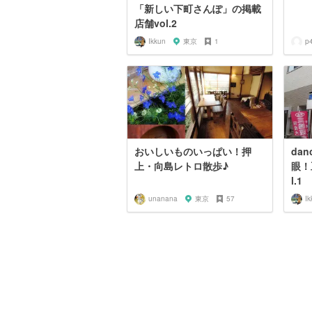
「新しい下町さんぽ」の掲載
店舗vol.2
Ikkun
東京
1
p
おいしいものいっぱい！押
dan
上・向島レトロ散歩♪
眼！
l.1
unanana
東京
57
Ik