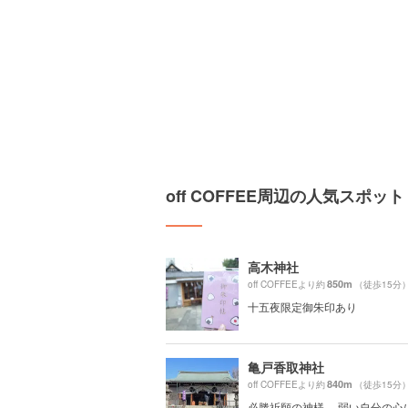
off COFFEE周辺の人気スポット
高木神社
850m
off COFFEEより約
（徒歩15分
十五夜限定御朱印あり
亀戸香取神社
840m
off COFFEEより約
（徒歩15分
必勝祈願の神様。 弱い自分の心