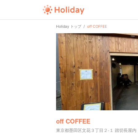
Holiday トップ
off COFFEE
off COFFEE
東京都墨田区文花３丁目２-１ 踏切長屋内