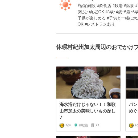
#宿泊施設 #飲食店 #銭湯 #温泉
(乳児･幼児)OK #3歳･4歳･5
子供が楽しめる #子供と一緒に大人
OK #レストランあり
休暇村紀州加太周辺のおでかけ
海水浴だけじゃない！！和歌
パン
山市加太の美味しいもの探し
めぐ
♪
agu
和歌山
41
a