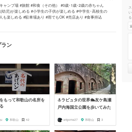
 #キャンプ場 #旅館 #和食（その他） #0歳･1歳･2歳の赤ちゃん
ス
歳･6歳(幼児)が楽しめる #小学生の子供が楽しめる #中学生･高校生の
い
も楽しめる #駐車場あり #雨でもOK #売店あり #食事持込
る
プラン
をもって和歌山の名所を
⚓︎ラピュタの世界🛳友ケ島瀬
る
戸内海国立公園を歩いてみた
gu
和歌山
42
arigoma27
和歌山
3