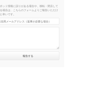
ポット情報に誤りがある場合や、移転・閉店して
る場合は、こちらのフォームよりご報告いただけ
と幸いです。