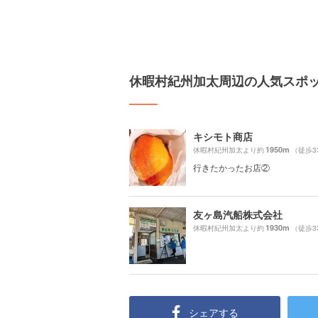
休暇村紀州加太周辺の人気スポ
キシモト商店
1950m
休暇村紀州加太より約
（徒歩3
行きたかったお店②
友ヶ島汽船株式会社
1930m
休暇村紀州加太より約
（徒歩3
シェアする