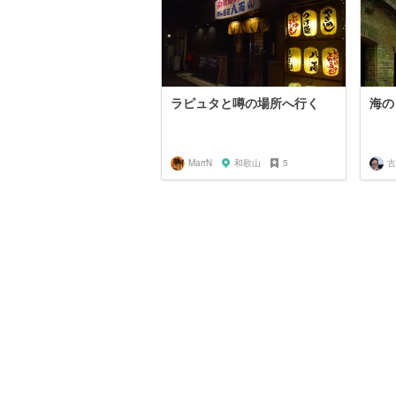
ラピュタと噂の場所へ行く
海の
MarrN
和歌山
5
古