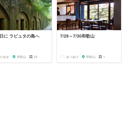
日に ラピュタの島へ
7/29～7/30和歌山
だぬき
和歌山
22
あつあげ
和歌山
1