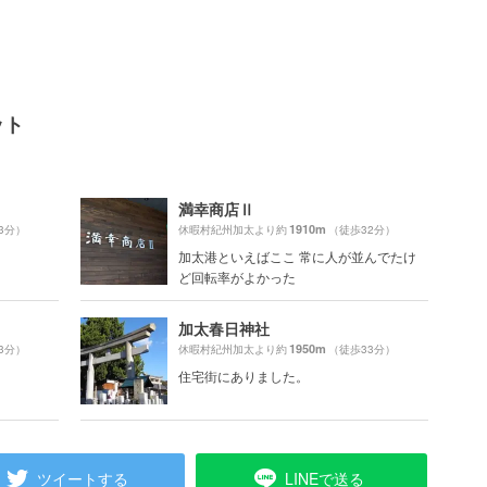
ット
満幸商店Ⅱ
1910m
3分）
休暇村紀州加太より約
（徒歩32分）
加太港といえばここ 常に人が並んでたけ
ど回転率がよかった
加太春日神社
1950m
3分）
休暇村紀州加太より約
（徒歩33分）
住宅街にありました。
ツイートする
LINEで送る