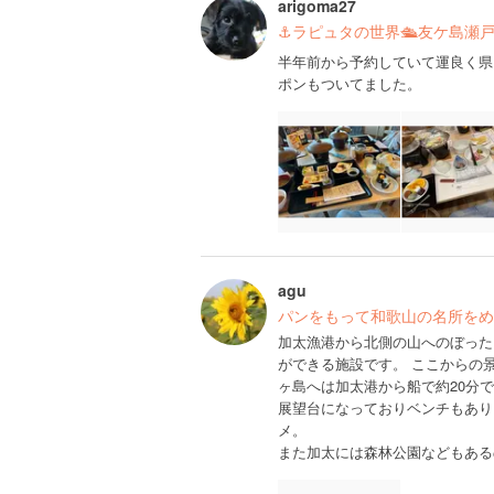
arigoma27
⚓︎ラピュタの世界🛳友ケ島瀬
半年前から予約していて運良く県民
ポンもついてました。
agu
パンをもって和歌山の名所をめ
加太漁港から北側の山へのぼった
ができる施設です。 ここからの
ヶ島へは加太港から船で約20分
展望台になっておりベンチもあり
メ。
また加太には森林公園などもある