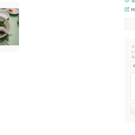
ht
ス
い
る