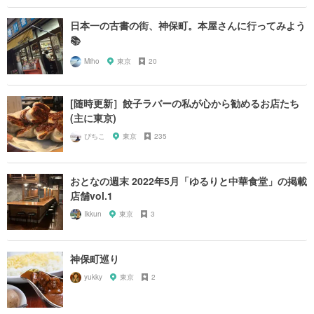
日本一の古書の街、神保町。本屋さんに行ってみよう
📚
Miho
東京
20
[随時更新］餃子ラバーの私が心から勧めるお店たち
(主に東京)
ぴちこ
東京
235
おとなの週末 2022年5月「ゆるりと中華食堂」の掲載
店舗vol.1
Ikkun
東京
3
神保町巡り
yukky
東京
2