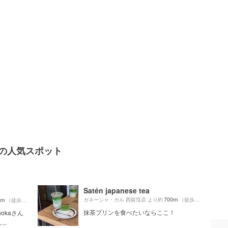
辺の人気スポット
Satén japanese tea
700m
0m
ガネーシャ・ガル 西荻窪店 より約
（徒歩12分）
（徒歩6分）
抹茶プリンを食べたいならここ！
okaさん
..