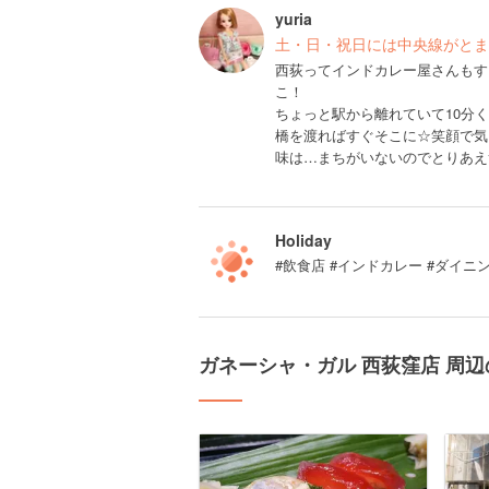
yuria
土・日・祝日には中央線がとま
西荻ってインドカレー屋さんもす
こ！
ちょっと駅から離れていて10分
橋を渡ればすぐそこに☆笑顔で気
味は…まちがいないのでとりあえ
Holiday
#飲食店 #インドカレー #ダイニ
ガネーシャ・ガル 西荻窪店 周