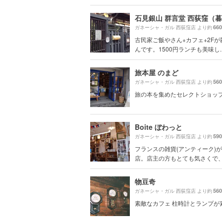
66
ガネーシャ・ガル 西荻窪店 より約
古民家ご飯やさん+カフェ+2Fが
んです。1500円ランチも美味し..
旅本屋 のまど
56
ガネーシャ・ガル 西荻窪店 より約
旅の本を集めたセレクトショッ
Boite ぼわっと
59
ガネーシャ・ガル 西荻窪店 より約
フランスの雑貨(アンティーク)
店。店主の方もとても気さくで、散
物豆奇
56
ガネーシャ・ガル 西荻窪店 より約
素敵なカフェ 柱時計とランプが