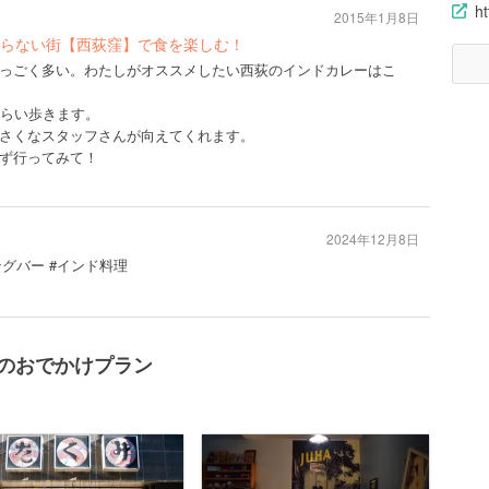
ht
2015年1月8日
らない街【西荻窪】で食を楽しむ！
っごく多い。わたしがオススメしたい西荻のインドカレーはこ
くらい歩きます。
さくなスタッフさんが向えてくれます。
ず行ってみて！
2024年12月8日
ングバー #インド料理
辺のおでかけプラン