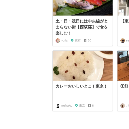
土・日・祝日には中央線がと
【東
まらない街【西荻窪】で食を
楽しむ！
yuria
東京
50
se
カレーおいしいとこ ( 東京 )
①好
mahalo.
東京
8
パ