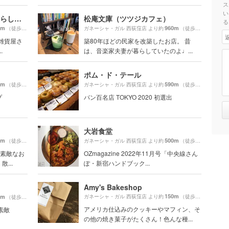
ス
い
石見銀山 群言堂 西荻窪（暮らしの研究室）旧：りげんどう
松庵文庫（ツツジカフェ）
る
0m
960m
（徒歩12分）
ガネーシャ・ガル 西荻窪店 より約
（徒歩17分）
雑貨屋さ
築80年ほどの民家を改築したお店。 昔
.
は、音楽家夫妻が暮らしていたのよ♩...
ポム・ド・テール
0m
590m
（徒歩10分）
ガネーシャ・ガル 西荻窪店 より約
（徒歩10分）
プ
パン百名店 TOKYO 2020 初選出
大岩食堂
0m
500m
（徒歩10分）
ガネーシャ・ガル 西荻窪店 より約
（徒歩9分）
が素敵なお
OZmagazine 2022年11月号「中央線さん
...
ぽ・新宿ハンドブック...
Amy's Bakeshop
150m
0m
ガネーシャ・ガル 西荻窪店 より約
（徒歩3分）
（徒歩10分）
アメリカ仕込みのクッキーやマフィン、そ
素敵
の他の焼き菓子がたくさん！色んな種...