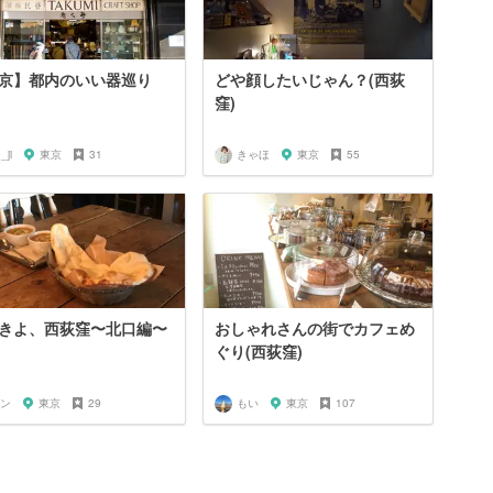
京】都内のいい器巡り
どや顔したいじゃん？(西荻
窪)
_ji
東京
31
きゃほ
東京
55
きよ、西荻窪〜北口編〜
おしゃれさんの街でカフェめ
ぐり(西荻窪)
ン
東京
29
もい
東京
107