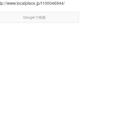
tp://www.localplace.jp/t100046944/
Googleで検索