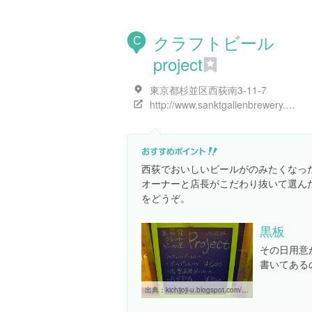
クラフトビール
C
project
東京都杉並区西荻南3-11-7
http://www.sanktgallenbrewery.com/index.php?p=&d=blog&c=&type=article&art_id=727
西荻でおいしいビールがのみたくなっ
オーナーと店長がこだわり抜いて選ん
をどうぞ。
黒板
その日用意
書いてある
出典：
kichijoji-u.blogspot.com/2014/10/craftbeer-ya-project.html