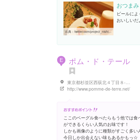
おつまみ
ビールによ
おいしいだ
出典：
twitter.com/project_nishiog/status/497343115959599104
ポム・ド・テール
E
東京都杉並区西荻北４丁目８-２-１０１
http://www.pomme-de-terre.net/
ここのベーグル食べたらもう他では食
ができるくらい人気のお味です！
しかも画像のように種類がすごく多い
今日しか出会えない味もあるかもっ☆