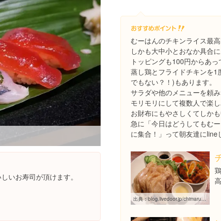
むーはんのチキンライス最高
しかも大中小とおなか具合に
トッピングも100円からあっ
蒸し鶏とフライドチキンを1
でもない？！)もあります。
サラダや他のメニューを頼み
モリモリにして複数人で楽し
お財布にもやさしくてしかも
急に「今日はどうしてもむー
に集合！」って朝友達にlin
いしいお寿司が頂けます。
出典：
blog.livedoor.jp/chimarun201/archives/51329276.html