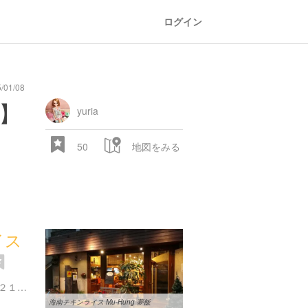
ログイン
/01/08
】
yuria
50
地図をみる
イス
東京都杉並区西荻北３丁目２１-２ 徳田ビル １階
海南チキンライス Mu-Hung 夢飯