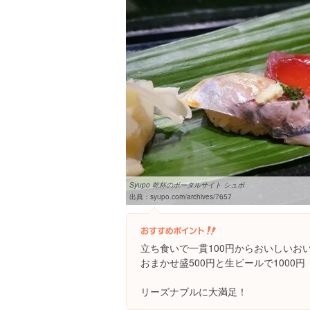
Syupo 乾杯のポータルサイト シュポ
出典：
syupo.com/archives/7657
立ち食いで一貫100円からおいしいお
おまかせ盛500円と生ビールで1000円
リーズナブルに大満足！