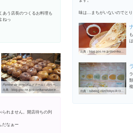
味は…まちがいないのでとり
くあう店長のつくるお料理も
よねっ
出典：
blog.goo.ne.jp/doonikanarube/e/0823776b07e4f1b35ae7184eff4af05e
Pomme de terre(ポムドテール）のベーグル～西荻 - 気分しだいで食べ ...
出典：
blog.goo.ne.jp/doonikanarube/e/3c6034901a097f7ebc91c36d6f4ed8ac
出典：
tabelog.com/tokyo/A1319/A131907/13004342/dtlrvwlst/3154820
べられません。開店待ちの列
んだなぁー