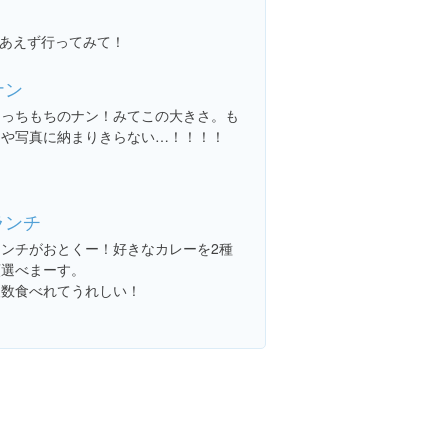
あえず行ってみて！
ナン
もっちもちのナン！みてこの大きさ。も
はや写真に納まりきらない…！！！！
ランチ
ランチがおとくー！好きなカレーを2種
類選べまーす。
複数食べれてうれしい！