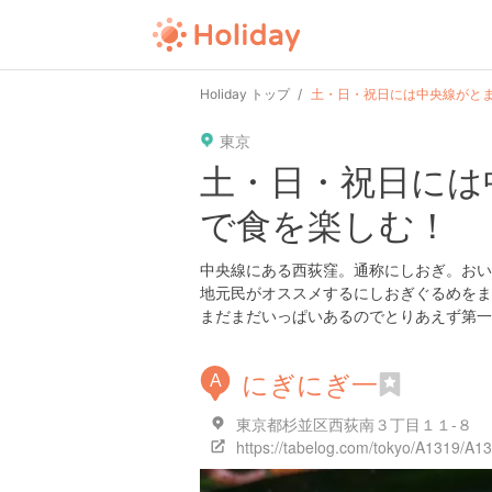
Holiday トップ
土・日・祝日には中央線がと
東京
土・日・祝日には
で食を楽しむ！
中央線にある西荻窪。通称にしおぎ。おい
地元民がオススメするにしおぎぐるめをま
まだまだいっぱいあるのでとりあえず第一
にぎにぎ一
A
東京都杉並区西荻南３丁目１１-８
https://tabelog.com/tokyo/A1319/A