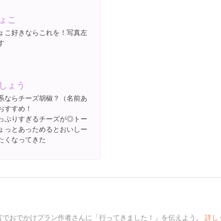
ょこ
ょこ好きならこれを！写真左
す
しょう
系ならチーズ胡椒？（名前あ
おすすめ！
っぷりすぎるチーズが◎トー
ょっとあっためるとおいしー
たくなってきた
言でおでかけプラン作者さんに「行ってきました！」を伝えよう。
詳し