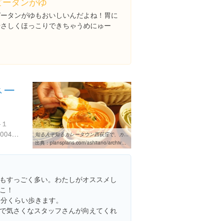
ピータンがゆ
ピータンがゆもおいしいんだよね！胃に
やさしくほっこりできちゃうめにゅー
ネー
-１
http://www.localplace.jp/t100046944/
知る人ぞ知るカレータウン西荻窪で、カレー三昧な一日を過ごす
出典：
plansplans.com/ashitano/archives/1424
もすっごく多い。わたしがオススメし
こ！
0分くらい歩きます。
で気さくなスタッフさんが向えてくれ