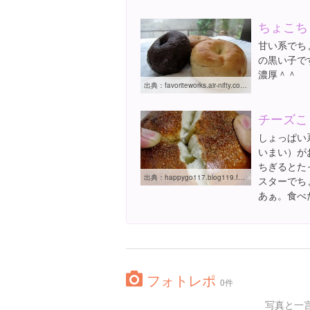
ちょこち
甘い系でち
の黒い子で
濃厚＾＾
出典：
favoriteworks.air-nifty.com/breadjournal/2009/09/index.html
チーズこ
しょっぱい
いまい）が
ちぎるとた
出典：
happygo117.blog119.fc2.com/blog-entry-1360.html
スターでち
あぁ。食べ
フォトレポ
0件
写真と一