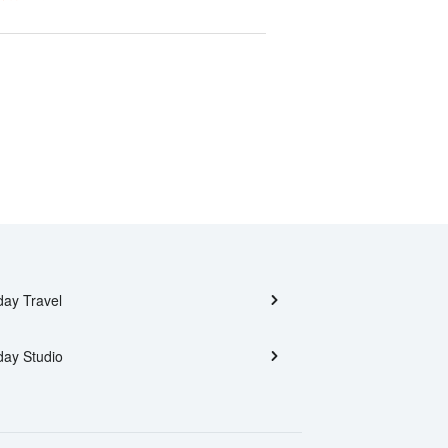
day Travel
day Studio