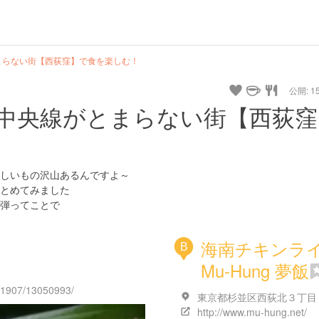
まらない街【西荻窪】で食を楽しむ！
公開: 15
中央線がとまらない街【西荻窪
しいもの沢山あるんですよ～
とめてみました
弾ってことで
海南チキンラ
B
Mu-Hung 夢飯
131907/13050993/
http://www.mu-hung.net/