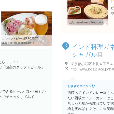
出典：
aerial-memo.blogspot.com/2012/05/muhung.html
... クラフトビール屋PROJECT
出典：
co-trip.jp/article/8415
インド料理ガ
D
シャガル
たらここ！！
東京都杉並区上荻４丁目４
だ「国産のクラフトビール」
ができるビール（3～4種）が
西荻ってインドカレー屋さん
のでチェックしてみて！
たい西荻のインドカレーはこ
ちょっと駅から離れていて1
橋を渡ればすぐそこに☆笑顔
ます。