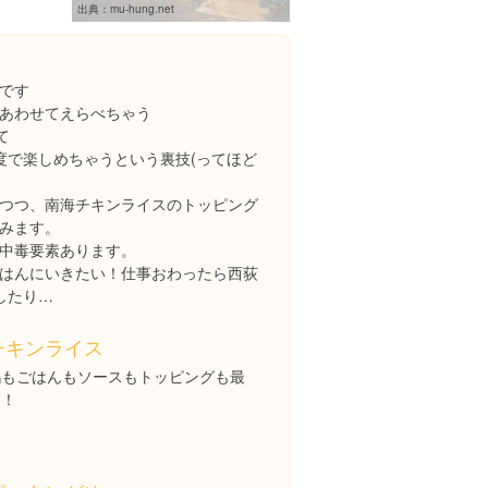
出典：
mu-hung.net
です
あわせてえらべちゃう
て
度で楽しめちゃうという裏技(ってほど
つつ、南海チキンライスのトッピング
みます。
中毒要素あります。
はんにいきたい！仕事おわったら西荻
eしたり…
チキンライス
鶏もごはんもソースもトッピングも最
高！